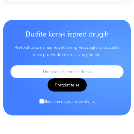
Budite korak ispred drugih
Pretplatite se na naš newsletter i prvi saznajte za popuste,
nove proizvode i ekskluzivne ponude!
Pretplatite se
Slažem se s uvjetima korištenja.