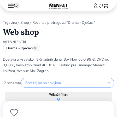
Trgovina
/
Shop
/ Rezultati pretrage za “Drama - Dječaci”
Web shop
AKTIVNI FILTRI
Drama - Dječaci
Dostava u Hrvatskoj: 3-5 radnih dana. Box Now od 0,99 €, DPD od
3,00 €, besplatno iznad 40,00 €. Osobno preuzimanje: Menart
knjižara, Avenue Mall Zagreb.
Sortiranje proizvoda
2 rezultata
Prikaži filtre