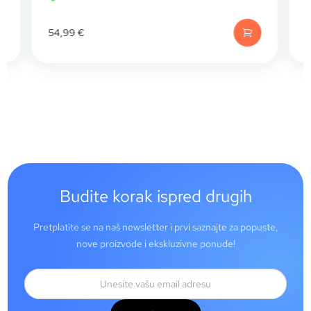
54,99
€
Budite korak ispred drugih
Pretplatite se na naš newsletter i prvi saznajte za popuste,
nove proizvode i ekskluzivne ponude!