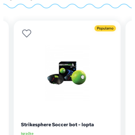
Popularno
G
Strikesphere Soccer bot - lopta
H
Igračke