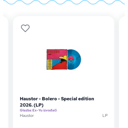
Haustor - Bolero - Special edition
2026. (LP)
Glazba
|
Ex-Yu izvođači
Haustor
LP
K