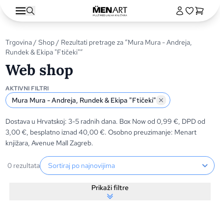
Trgovina
/
Shop
/ Rezultati pretrage za “Mura Mura - Andreja,
Rundek & Ekipa "Ftičeki"”
Web shop
AKTIVNI FILTRI
Mura Mura - Andreja, Rundek & Ekipa "Ftičeki"
Dostava u Hrvatskoj: 3-5 radnih dana. Box Now od 0,99 €, DPD od
3,00 €, besplatno iznad 40,00 €. Osobno preuzimanje: Menart
knjižara, Avenue Mall Zagreb.
Sortiranje proizvoda
0 rezultata
Prikaži filtre