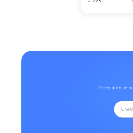
21,99
€
Pretplatite se n