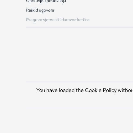
Opći uvjeti poslovanja
Raskid ugovora
Program vjernosti i darovna kartica
You have loaded the Cookie Policy witho