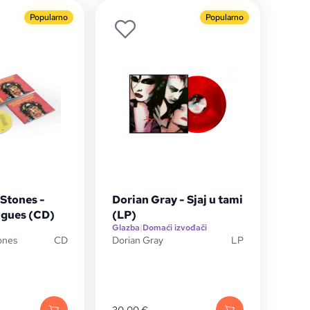
Popularno
Popularno
 Stones -
Dorian Gray - Sjaj u tami
ngues (CD)
(LP)
Glazba
|
Domaći izvođači
ones
CD
Dorian Gray
LP