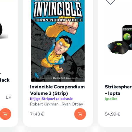
-
lack
Invincible Compendium
Strikespher
Volume 3 (Strip)
- lopta
LP
Knjige
|
Stripovi za odrasle
Igračke
Robert Kirkman
,
Ryan Ottley
71,40
€
54,99
€