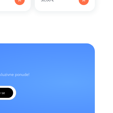
30,00
€
skluzivne ponude!
e se