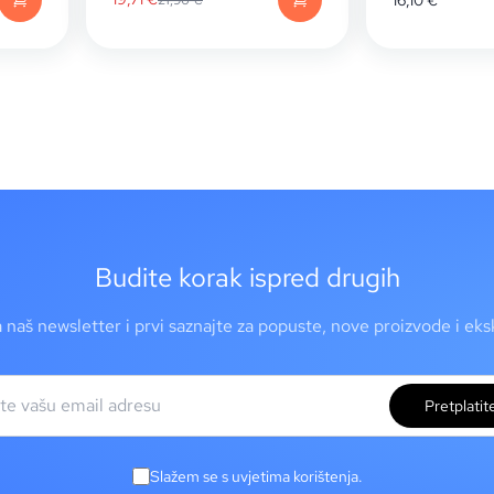
16,10
€
21,90
€
Budite korak ispred drugih
a naš newsletter i prvi saznajte za popuste, nove proizvode i ek
Pretplatit
Slažem se s uvjetima korištenja.