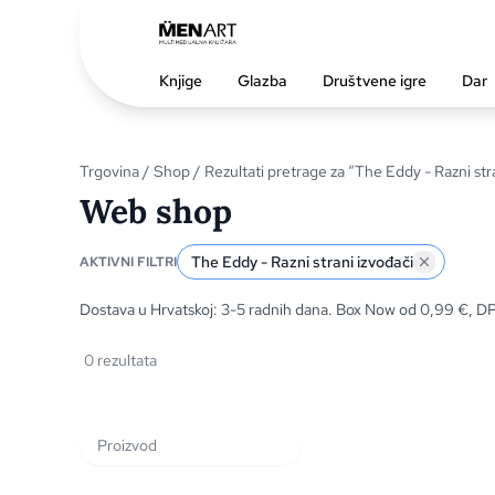
Knjige
Glazba
Društvene igre
Dar
Trgovina
/
Shop
/ Rezultati pretrage za “The Eddy - Razni str
Web shop
The Eddy - Razni strani izvođači
AKTIVNI FILTRI
Dostava u Hrvatskoj: 3-5 radnih dana. Box Now od 0,99 €, D
0 rezultata