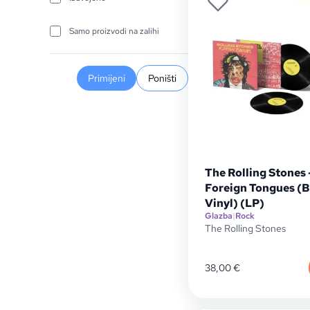
Samo proizvodi na zalihi
Primijeni
Poništi
The Rolling Stones 
Foreign Tongues (B
Vinyl) (LP)
Glazba
|
Rock
The Rolling Stones
38,00
€