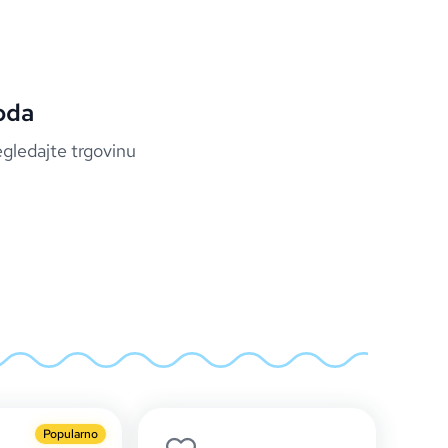
oda
egledajte trgovinu
Popularno