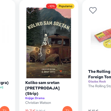
-10%
Popularno
The Rolling
Foreign To
Glazba
|
Rock
igra)
Koliko sam sretan
The Rolling St
elj
[PRETPRODAJA]
(Strip)
Knjige
|
Drama
Christian Watson
19,71
€