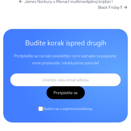
James Norbury u Menart multimedijalnoj knjižari !
Black Friday ❗
Budite korak ispred drugih
Pretplatite se na naš newsletter i prvi saznajte za popuste,
nove proizvode i ekskluzivne ponude!
Pretplatite se
Slažem se s uvjetima korištenja.