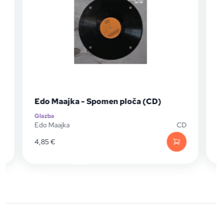
Edo Maajka - Spomen ploča (CD)
Glazba
G
P
Edo Maajka
CD
E
4,85
€