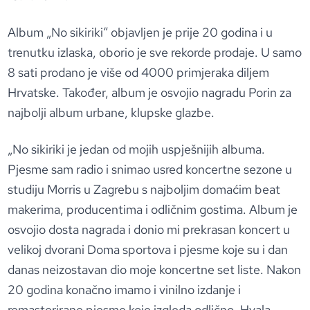
Album „No sikiriki“ objavljen je prije 20 godina i u
trenutku izlaska, oborio je sve rekorde prodaje. U samo
8 sati prodano je više od 4000 primjeraka diljem
Hrvatske. Također, album je osvojio nagradu Porin za
najbolji album urbane, klupske glazbe.
„No sikiriki je jedan od mojih uspješnijih albuma.
Pjesme sam radio i snimao usred koncertne sezone u
studiju Morris u Zagrebu s najboljim domaćim beat
makerima, producentima i odličnim gostima. Album je
osvojio dosta nagrada i donio mi prekrasan koncert u
velikoj dvorani Doma sportova i pjesme koje su i dan
danas neizostavan dio moje koncertne set liste. Nakon
20 godina konačno imamo i vinilno izdanje i
remasterirane pjesme koje izgleda odlično. Hvala