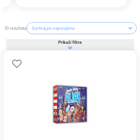
Sortiranje proizvoda
10 rezultata
Prikaži filtre