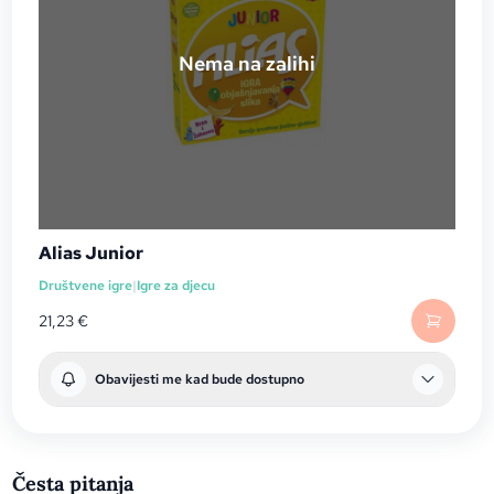
Nema na zalihi
Alias Junior
Društvene igre
|
Igre za djecu
21,23
€
Obavijesti me kad bude dostupno
Česta pitanja