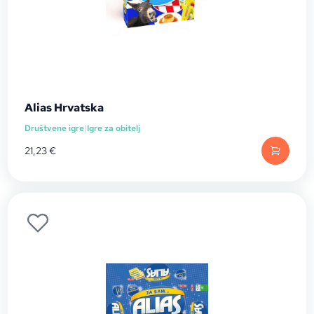
Alias Hrvatska
Društvene igre
|
Igre za obitelj
21,23
€