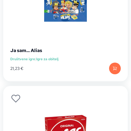
Ja sam... Alias
Društvene igre
|
Igre za obitelj
21,23
€