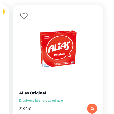
no
Alias Original
Društvene igre
|
Igre za odrasle
21,99
€