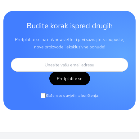
Budite korak ispred drugih
Pretplatite se na naš newsletter i prvi saznajte za popuste,
nove proizvode i ekskluzivne ponude!
Pretplatite se
Slažem se s uvjetima korištenja.