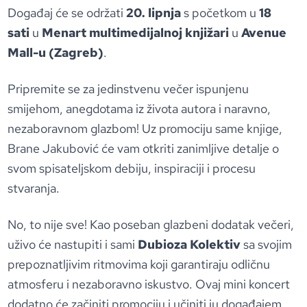
Događaj će se održati
20. lipnja
s početkom u
18
sati
u
Menart multimedijalnoj knjižari
u
Avenue
Mall-u (Zagreb)
.
Pripremite se za jedinstvenu večer ispunjenu
smijehom, anegdotama iz života autora i naravno,
nezaboravnom glazbom! Uz promociju same knjige,
Brane Jakubović će vam otkriti zanimljive detalje o
svom spisateljskom debiju, inspiraciji i procesu
stvaranja.
No, to nije sve! Kao poseban glazbeni dodatak večeri,
uživo će nastupiti i sami
Dubioza Kolektiv
sa svojim
prepoznatljivim ritmovima koji garantiraju odličnu
atmosferu i nezaboravno iskustvo. Ovaj mini koncert
dodatno će začiniti promociju i učiniti ju događajem