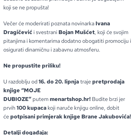
koji se ne propušta!
Večer će moderirati poznata novinarka
Ivana
Dragičević
i svestrani
Bojan Mušćet
, koji će svojim
pitanjima i komentarima dodatno obogatiti promociju i
osigurati dinamičnu i zabavnu atmosferu.
Ne propustite priliku!
U razdoblju od
16. do 20. lipnja
traje
pretprodaja
knjige “MOJE
DUBIOZE”
putem
menartshop.hr!
Budite brzi jer
prvih
100 kupaca
koji naruče knjigu online, dobit
će
potpisani primjerak knjige Brane Jakubovića!
Detalji događaja: