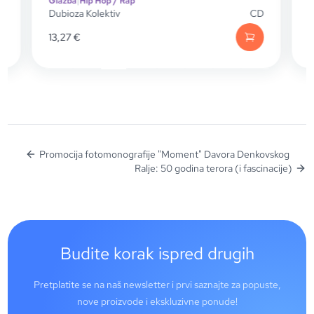
Glazba
|
Hip Hop / Rap
G
D
Dubioza Kolektiv
CD
D
13,27
€
Promocija fotomonografije "Moment" Davora Denkovskog
Ralje: 50 godina terora (i fascinacije)
Budite korak ispred drugih
Pretplatite se na naš newsletter i prvi saznajte za popuste,
nove proizvode i ekskluzivne ponude!