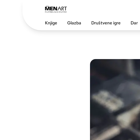
Knjige
Glazba
Društvene igre
Dar