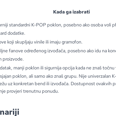
Kada ga izabrati
urniji standardni K-POP poklon, posebno ako osoba voli p
ard dodatke.
ve koji skupljaju vinile ili imaju gramofon.
iljne fanove određenog izvođača, posebno ako idu na konce
 proizvode.
atak, manji poklon ili sigurnija opcija kada ne znaš točnu
 sjajan poklon, ali samo ako znaš grupu. Nije univerzalan
ežu uz konkretan bend ili izvođača. Dostupnost ovakvih p
pnje provjeri trenutnu ponudu.
nariji