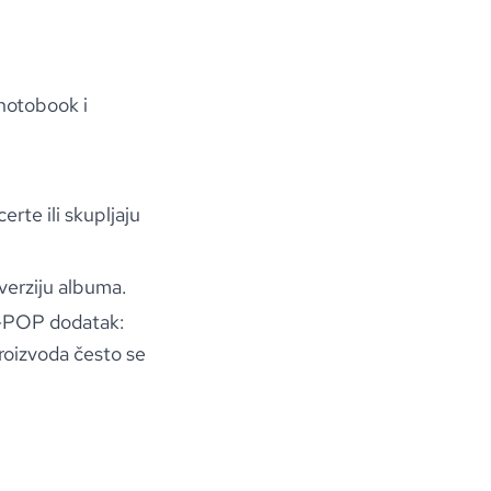
hotobook i
rte ili skupljaju
 verziju albuma.
 K-POP dodatak:
roizvoda često se