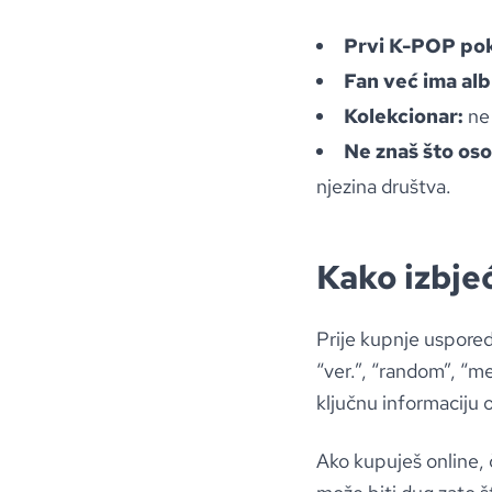
Prvi K-POP pok
Fan već ima al
Kolekcionar:
ne 
Ne znaš što oso
njezina društva.
Kako izbjeć
Prije kupnje usporedi
“ver.”, “random”, “m
ključnu informaciju 
Ako kupuješ online, 