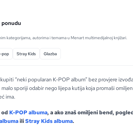
u ponudu
m kategorijama, autorima i temama u Menart multimedijalnoj knjižari.
-pop
Stray Kids
Glazba
kupiti “neki popularan K-POP album” bez provjere izvođač
malo sporiji odabir nego lijepa kutija koja promaši omiljenu
eć ima.
i od
K-POP albuma
, a ako znaš omiljeni bend, pogle
albuma
ili
Stray Kids albuma
.