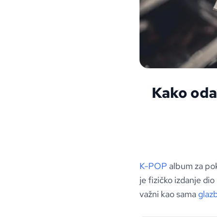
Kako oda
K-POP
album za pokl
je fizičko izdanje di
važni kao sama
glaz