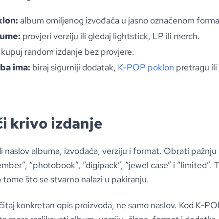
lon:
album omiljenog izvođača u jasno označenom forma
bume:
provjeri verziju ili gledaj lightstick, LP ili merch.
kupuj random izdanje bez provjere.
ba ima:
biraj sigurniji dodatak,
K-POP poklon
pretragu ili
i krivo izdanje
 naslov albuma, izvođača, verziju i format. Obrati pažnju n
ember”, “photobook”, “digipack”, “jewel case” i “limited”.
o tome što se stvarno nalazi u pakiranju.
čitaj konkretan opis proizvoda, ne samo naslov. Kod K-PO