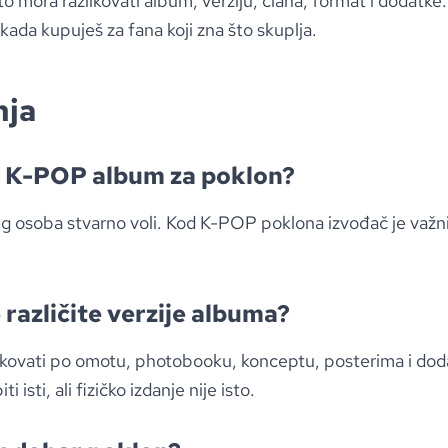
o mora razlikovati album, verziju, člana, format i dodatke.
kada kupuješ za fana koji zna što skuplja.
nja
ji K-POP album za poklon?
g osoba stvarno voli. Kod K-POP poklona izvođač je važni
 različite verzije albuma?
likovati po omotu, photobooku, konceptu, posterima i do
 isti, ali fizičko izdanje nije isto.