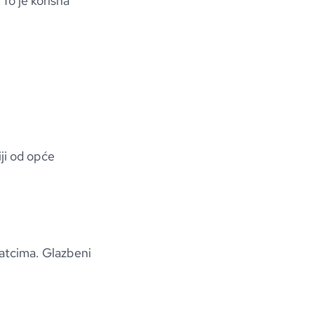
 To je korisna
ji od opće
datcima. Glazbeni