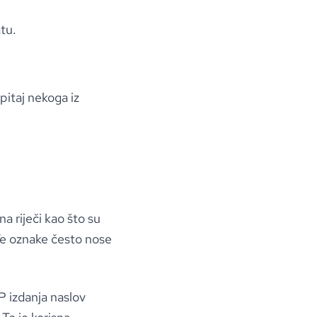
tu.
 pitaj nekoga iz
a riječi kao što su
 Te oznake često nose
P izdanja naslov