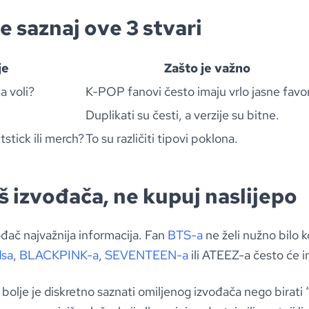
e saznaj ove 3 stvari
je
Zašto je važno
a voli?
K-POP fanovi često imaju vrlo jasne favor
Duplikati su česti, a verzije su bitne.
htstick ili merch?
To su različiti tipovi poklona.
š izvođača, ne kupuj naslijepo
đač najvažnija informacija. Fan
BTS-a
ne želi nužno bilo 
dsa
,
BLACKPINK-a
,
SEVENTEEN-a
ili ATEEZ-a često će i
bolje je diskretno saznati omiljenog izvođača nego birati 