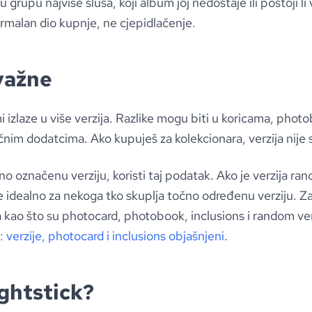
u grupu najviše sluša, koji album joj nedostaje ili postoji li 
ormalan dio kupnje, ne cjepidlačenje.
 važne
zlaze u više verzija. Razlike mogu biti u koricama, phot
čnim dodatcima. Ako kupuješ za kolekcionara, verzija nije s
o označenu verziju, koristi taj podatak. Ako je verzija ran
je idealno za nekoga tko skuplja točno određenu verziju. Za
kao što su photocard, photobook, inclusions i random ver
verzije, photocard i inclusions objašnjeni
.
lightstick?