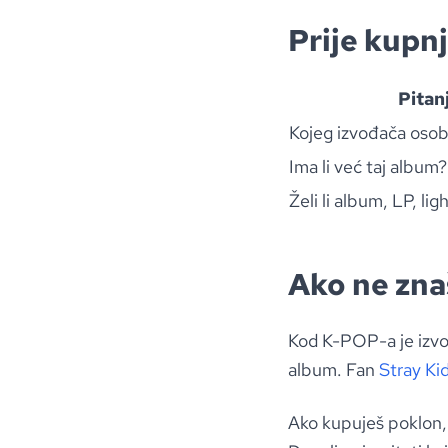
Prije kupnj
Pitan
Kojeg izvođača osob
Ima li već taj album?
Želi li album, LP, lig
Ako ne zna
Kod K-POP-a je izvo
album. Fan
Stray Ki
Ako kupuješ poklon, 