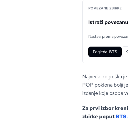
POVEZANE ZBIRKE
Istraži povezan
Nastavi prema povezani
Pogledaj BTS
K
Najveća pogreška je 
POP poklona bolji je 
izdanje koje osoba v
Za prvi izbor kren
zbirke poput
BTS 