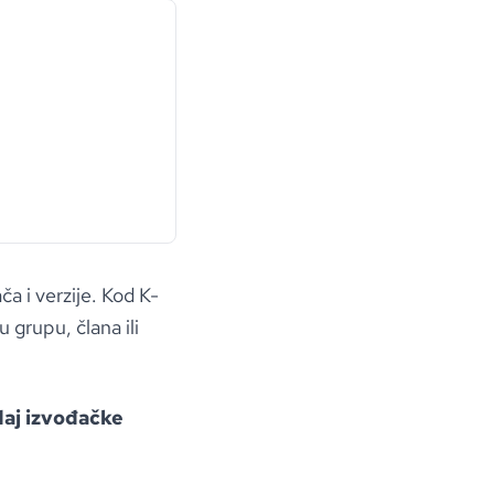
a i verzije. Kod K-
 grupu, člana ili
daj izvođačke