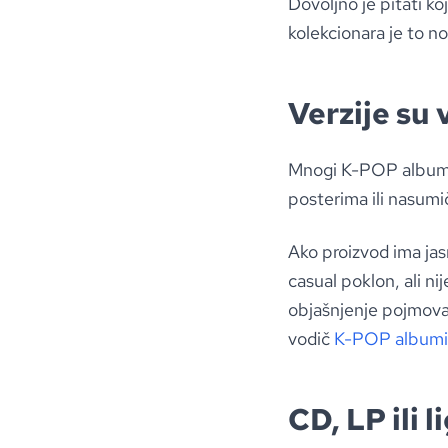
Dovoljno je pitati koj
kolekcionara je to n
Verzije su
Mnogi K-POP albumi i
posterima ili nasumi
Ako proizvod ima jasn
casual poklon, ali ni
objašnjenje pojmova 
vodič
K-POP albumi: 
CD, LP ili 