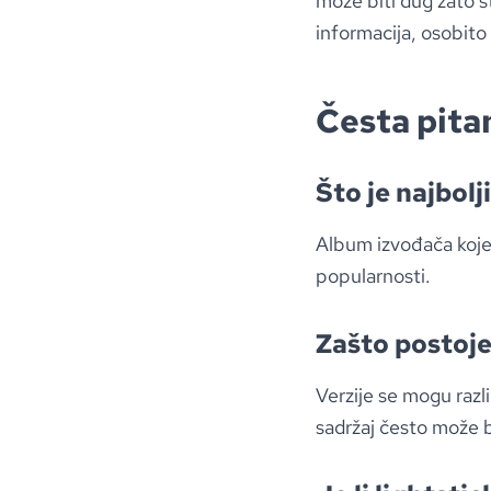
može biti dug zato št
informacija, osobito 
Česta pita
Što je najbol
Album izvođača koje
popularnosti.
Zašto postoje
Verzije se mogu raz
sadržaj često može biti