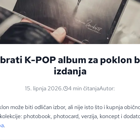
brati K-POP album za poklon b
izdanja
15. lipnja 2026.
4 min čitanja
Autor:
on može biti odličan izbor, ali nije isto što i kupnja obi
o kolekcije: photobook, photocard, verzija, koncept i dodat
ba
.