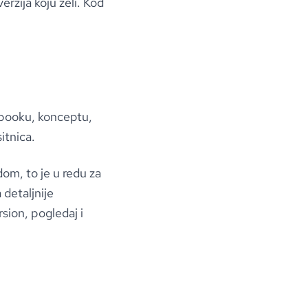
verzija koju želi. Kod
obooku, konceptu,
itnica.
dom, to je u redu za
 detaljnije
sion, pogledaj i