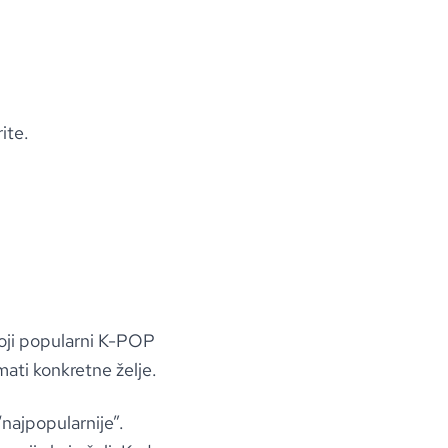
ite.
koji popularni K-POP
mati konkretne želje.
“najpopularnije”.