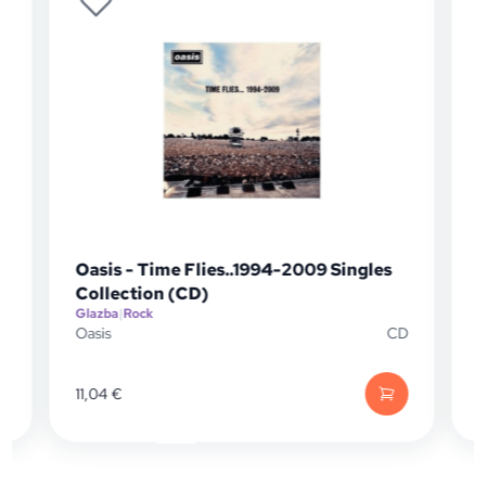
Oasis - Time Flies..1994-2009 Singles
Collection (CD)
Glazba
|
Rock
G
P
Oasis
CD
O
11,04
€