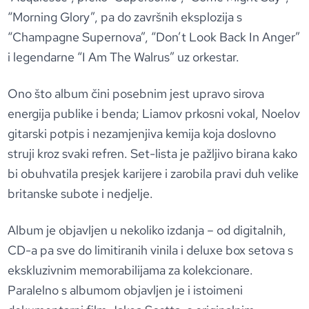
“Morning Glory”, pa do završnih eksplozija s
“Champagne Supernova”, “Don’t Look Back In Anger”
i legendarne “I Am The Walrus” uz orkestar.
Ono što album čini posebnim jest upravo sirova
energija publike i benda; Liamov prkosni vokal, Noelov
gitarski potpis i nezamjenjiva kemija koja doslovno
struji kroz svaki refren. Set-lista je pažljivo birana kako
bi obuhvatila presjek karijere i zarobila pravi duh velike
britanske subote i nedjelje.
Album je objavljen u nekoliko izdanja – od digitalnih,
CD-a pa sve do limitiranih vinila i deluxe box setova s
ekskluzivnim memorabilijama za kolekcionare.
Paralelno s albumom objavljen je i istoimeni