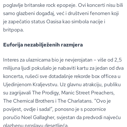
poglavlje britanske rock epopeje. Ovi koncerti nisu bili
samo glazbeni događaj, već i društveni fenomen koji
je zapečatio status Oasisa kao simbola nacije i
britpopa.
Euforija nezabilježenih razmjera
Interes za ulaznicama bio je nevjerojatan – više od 2,5
milijuna ljudi pokušalo je nabaviti kartu za jedan od dva
koncerta, rušeći sve dotadašnje rekorde box officea u
Ujedinjenom Kraljevstvu. Uz glavnu atrakciju, publiku
su zagrijavali The Prodigy, Manic Street Preachers,
The Chemical Brothers i The Charlatans. “Ovo je
povijest, ovdje i sada!”, ponosno je s pozornice
poručio Noel Gallagher, svjestan da predvodi najveću
glazbenu proslavu desetljeća.