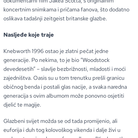
dokumentarni film Jakea Scotta, s originalnim
koncertnim snimkama i pričama fanova, što dodatno
oslikava tadašnji zeitgeist britanske glazbe.
Nasljeđe koje traje
Knebworth 1996 ostao je zlatni pečat jedne
generacije. Po nekima, to je bio “Woodstock
devedesetih” – slavlje bezbrižnosti, mladosti i moći
zajedništva. Oasis su u tom trenutku prešli granicu
običnog benda i postali glas nacije, a svaka naredna
generacija s ovim albumom može ponovno osjetiti
djelić te magije.
Glazbeni svijet možda se od tada promijenio, ali
euforija i duh tog kolovoškog vikenda i dalje živi u