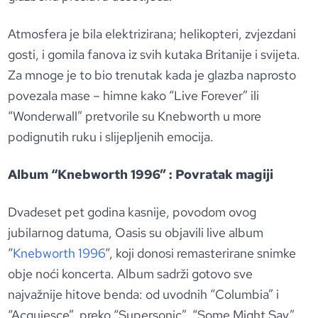
Atmosfera je bila elektrizirana; helikopteri, zvjezdani
gosti, i gomila fanova iz svih kutaka Britanije i svijeta.
Za mnoge je to bio trenutak kada je glazba naprosto
povezala mase – himne kako “Live Forever” ili
“Wonderwall” pretvorile su Knebworth u more
podignutih ruku i slijepljenih emocija.
Album “Knebworth 1996” : Povratak magiji
Dvadeset pet godina kasnije, povodom ovog
jubilarnog datuma, Oasis su objavili live album
“
Knebworth 1996
“, koji donosi remasterirane snimke
obje noći koncerta. Album sadrži gotovo sve
najvažnije hitove benda: od uvodnih “Columbia” i
“Acquiesce”, preko “Supersonic”, “Some Might Say”,