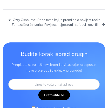
Ozzy Osbourne: Princ tame koji je promijenio povijest rocka
Fantastična četvorka: Povijest, najpoznatiji stripovi i novi film
Budite korak ispred drugih
Pretplatite se na naš newsletter i prvi saznajte za popuste,
nove proizvode i ekskluzivne ponude!
Pretplatite se