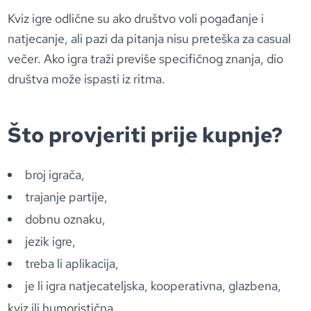
Kviz igre odlične su ako društvo voli pogađanje i
natjecanje, ali pazi da pitanja nisu preteška za casual
večer. Ako igra traži previše specifičnog znanja, dio
društva može ispasti iz ritma.
Što provjeriti prije kupnje?
broj igrača,
trajanje partije,
dobnu oznaku,
jezik igre,
treba li aplikacija,
je li igra natjecateljska, kooperativna, glazbena,
kviz ili humoristična.