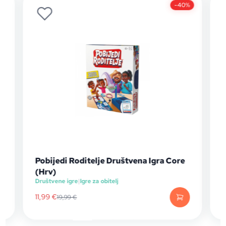
-40%
 Core
Alias Junior Party
Društvene igre
|
Igre za djecu
21,23
€