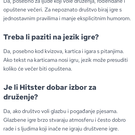
Da, posebno za ljude koji vole druženja, rođendane i
opuštene večeri. Za nepoznato društvo biraj igre s
jednostavnim pravilima i manje eksplicitnim humorom.
Treba li paziti na jezik igre?
Da, posebno kod kvizova, kartica i igara s pitanjima.
Ako tekst na karticama nosi igru, jezik može presuditi
koliko će večer biti opuštena.
Je li Hitster dobar izbor za
druženje?
Da, ako društvo voli glazbu i pogađanje pjesama.
Glazbene igre brzo stvaraju atmosferu i često dobro
rade i s ljudima koji inače ne igraju društvene igre.