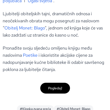
poljubaca
” i “
Ugasi svjetla
“.
Ljubitelji obiteljskih tajni, dramatičnih odnosa i
neočekivanih obrata mogu posegnuti za naslovom
“
Obitelj Monet: Blago
“, jednom od knjiga koje će vas
lako zadržati uz stranice do kasno u noć.
Pronađite svoju sljedeću omiljenu knjigu među
naslovima
Poetike
i iskoristite akcijske cijene za
nadopunjavanje kućne biblioteke ili odabir savršenog
poklona za ljubitelje čitanja.
Pogledaj!
#Klopka zvana sreća
#Obitelj Monet: Blago