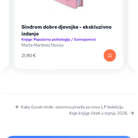
ke - ekskluzivno
Tisuću poljubaca - ekskluzivno
a / Samopomoć
Knjige
|
Knjige za mlade
Tillie Cole
19,90
€
Kako čuvati vinile: osnovna pravila za novu LP kolekciju
Koje knjige čitati u srpnju 2026.