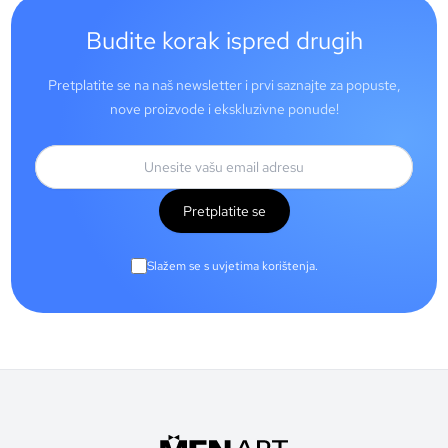
Budite korak ispred drugih
Pretplatite se na naš newsletter i prvi saznajte za popuste,
nove proizvode i ekskluzivne ponude!
Pretplatite se
Slažem se s uvjetima korištenja.