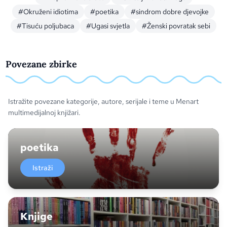
#Okruženi idiotima
#poetika
#sindrom dobre djevojke
#Tisuću poljubaca
#Ugasi svjetla
#Ženski povratak sebi
Povezane zbirke
Istražite povezane kategorije, autore, serijale i teme u Menart
multimedijalnoj knjižari.
poetika
Istraži
Knjige