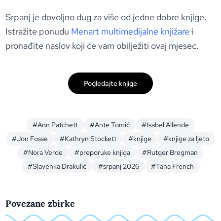
Srpanj je dovoljno dug za više od jedne dobre knjige.
Istražite ponudu
Menart multimedijalne knjižare
i
pronađite naslov koji će vam obilježiti ovaj mjesec.
Pogledajte knjige
#Ann Patchett
#Ante Tomić
#Isabel Allende
#Jon Fosse
#Kathryn Stockett
#knjige
#knjige za ljeto
#Nora Verde
#preporuke knjiga
#Rutger Bregman
#Slavenka Drakulić
#srpanj 2026
#Tana French
Povezane zbirke