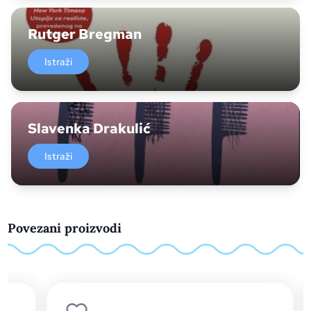
Rutger Bregman
Istraži
Slavenka Drakulić
Istraži
Povezani proizvodi