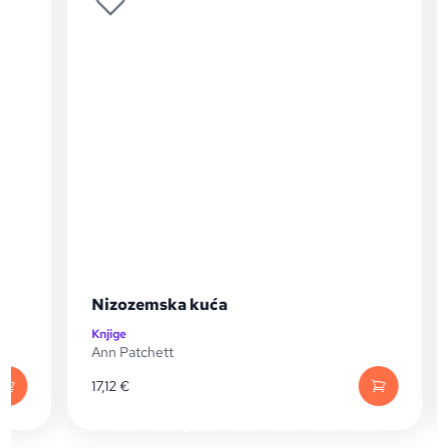
Nizozemska kuća
Knjige
K
Ann Patchett
17,12
€