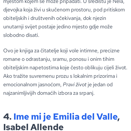
mjestom kojem se može pripadati. U središtu je Nela,
djevojka koja živi u skučenom prostoru, pod pritiskom
obiteljskih i društvenih očekivanja, dok njezin
unutarnji svijet postaje jedino mjesto gdje može
slobodno disati.
Ovo je knjiga za čitatelje koji vole intimne, precizne
romane o odrastanju, sramu, ponosu i onim tihim
obiteljskim napetostima koje često oblikuju cijeli život.
Ako tražite suvremenu prozu s lokalnim prizorima i
emocionalnom jasnoćom,
Pravi život
je jedan od
najzanimljivijih domaćih izbora za srpanj.
4.
Ime mi je Emilia del Valle
,
Isabel Allende