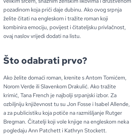
velikim srcem, snažnim ženskim likovima i društvenom
pozadinom koja priči daje dubinu. Ako ovog srpnja
želite čitati na engleskom i tražite roman koji
kombinira emociju, povijest i čitateljsku privlačnost,
ovaj naslov vrijedi dodati na listu.
Što odabrati prvo?
Ako želite domaći roman, krenite s Antom Tomićem,
Norom Verde ili Slavenkom Drakulić. Ako tražite
krimić, Tana French je najbolji srpanjski izbor. Za
ozbiljniju književnost tu su Jon Fosse i Isabel Allende,
a za publicistiku koja potiče na razmišljanje Rutger
Bregman. Čitatelji koji vole knjige na engleskom neka
pogledaju Ann Patchett i Kathryn Stockett.