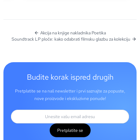
Akcija na knjige nakladnika Poetika
Soundtrack LP ploče: kako odabrati filmsku glazbu za kolekciju
Budite korak ispred drugih
Pretplatite se na naš newsletter i prvi saznajte za popuste,
nove proizvode i ekskluzivne ponude!
Pretplatite se