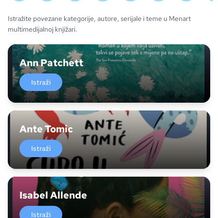
Istražite povezane kategorije, autore, serijale i teme u Menart
multimedijalnoj knjižari.
Ann Patchett
Istraži
Ante Tomic
Istraži
Isabel Allende
Istraži