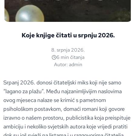
Koje knjige čitati u srpnju 2026.
8. srpnja 2026.
6 min čitanja
Autor:
admin
Srpanj 2026. donosi čitateljski miks koji nije samo
“lagano za plažu”. Među najzanimljivijim naslovima
ovog mjeseca nalaze se krimić s pametnom
psihološkom postavkom, domaći romani koji govore
izravno o našem prostoru, publicistika koja preispituje
ambiciju i nekoliko svjetskih autora koje vrijedi pratiti
dok su još svježi na listama i u razgovorima čitatelja.