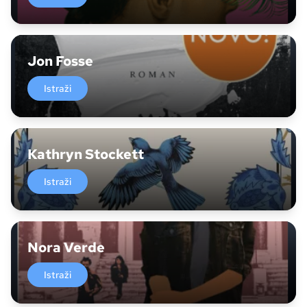
Jon Fosse
Istraži
Kathryn Stockett
Istraži
Nora Verde
Istraži