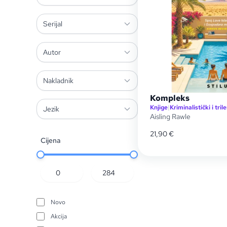
Serijal
Autor
Nakladnik
Kompleks
Knjige
|
Kriminalistički i trile
Jezik
Aisling Rawle
21,90
€
Cijena
Novo
Akcija