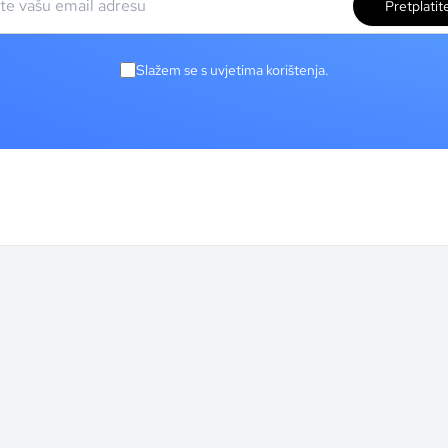
Pretplatit
Slažem se s uvjetima korištenja.