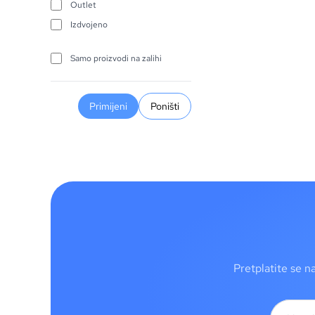
Outlet
Izdvojeno
Samo proizvodi na zalihi
Primijeni
Poništi
Pretplatite se n