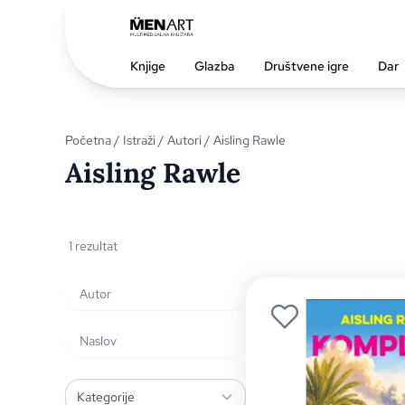
Knjige
Glazba
Društvene igre
Dar
Početna
/
Istraži
/
Autori
/ Aisling Rawle
Aisling Rawle
1 rezultat
Kategorije