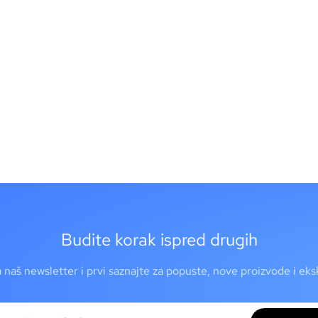
Budite korak ispred drugih
a naš newsletter i prvi saznajte za popuste, nove proizvode i ek