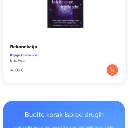
Rekonekcija
Knjige
|
Duhovnost
Eric Pearl
14,60
€
Budite korak ispred drugih
Pretplatite se na naš newsletter i prvi saznajte za popuste,