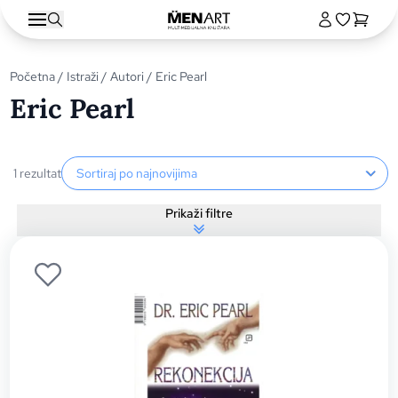
Početna
/
Istraži
/
Autori
/ Eric Pearl
Eric Pearl
Sortiranje proizvoda
1 rezultat
Prikaži filtre