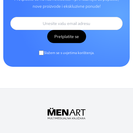
nove proizvode i ekskluzivne ponude!
Pretplatite se
Slažem se s uvjetima korištenja.