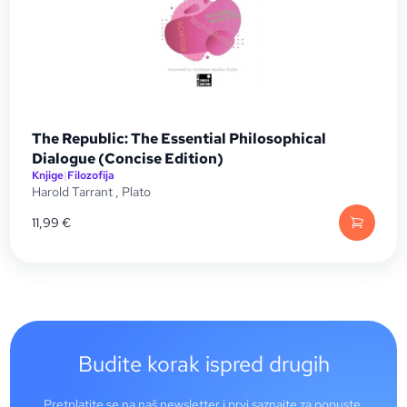
The Republic: The Essential Philosophical
Dialogue (Concise Edition)
Knjige
|
Filozofija
Harold Tarrant
,
Plato
11,99
€
Budite korak ispred drugih
Pretplatite se na naš newsletter i prvi saznajte za popuste,