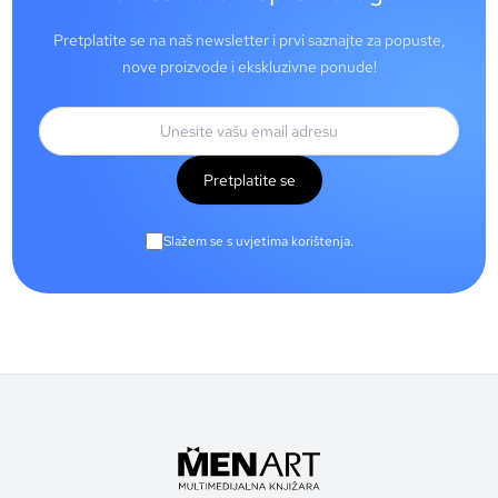
Pretplatite se na naš newsletter i prvi saznajte za popuste,
nove proizvode i ekskluzivne ponude!
Pretplatite se
Slažem se s uvjetima korištenja.