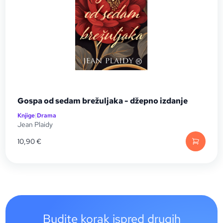
Gospa od sedam brežuljaka - džepno izdanje
Knjige
|
Drama
Jean Plaidy
10,90
€
Budite korak ispred drugih