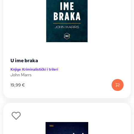
U ime braka
Knjige
|
Kriminalistički i trileri
John Marrs
19,99
€