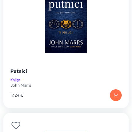
Putnici
Knjige
John Marrs
17,24
€