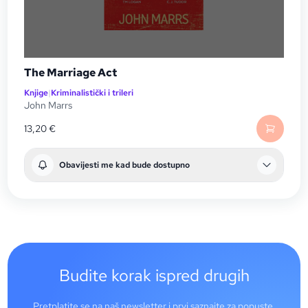
The Marriage Act
Knjige
|
Kriminalistički i trileri
John Marrs
13,20
€
Obavijesti me kad bude dostupno
Budite korak ispred drugih
Pretplatite se na naš newsletter i prvi saznajte za popuste,