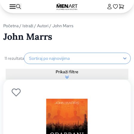
Početna
/
Istraži
/
Autori
/ John Marrs
John Marrs
Sortiranje proizvoda
11 rezultata
Prikaži filtre