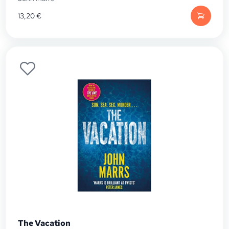
13,20
€
The Vacation