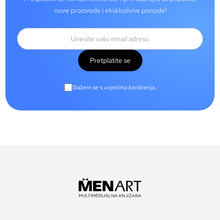
nove proizvode i ekskluzivne ponude!
Pretplatite se
Slažem se s uvjetima korištenja.