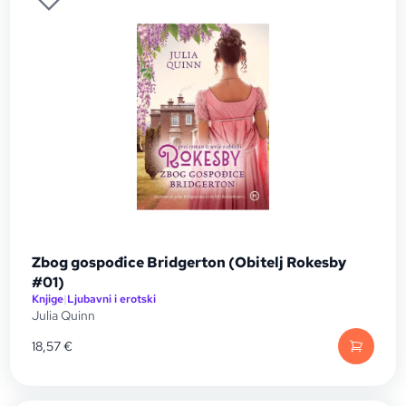
Zbog gospođice Bridgerton (Obitelj Rokesby
#01)
Knjige
|
Ljubavni i erotski
Julia Quinn
18,57
€