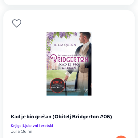
Kad je bio grešan (Obitelj Bridgerton #06)
Knjige
|
Ljubavni i erotski
Julia Quinn