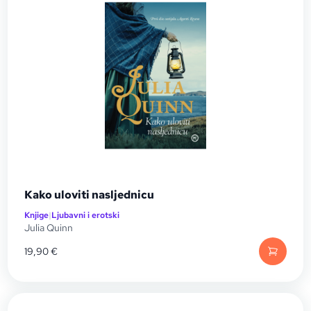
Kako uloviti nasljednicu
Knjige
|
Ljubavni i erotski
Julia Quinn
19,90
€