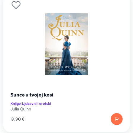
Sunce u tvojoj kosi
Knjige
|
Ljubavni i erotski
Julia Quinn
19,90
€