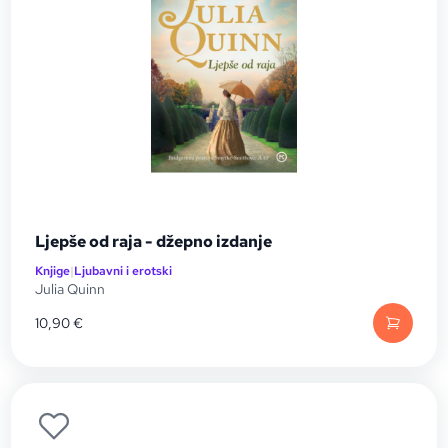
Ljepše od raja - džepno izdanje
Knjige
|
Ljubavni i erotski
Julia Quinn
10,90
€