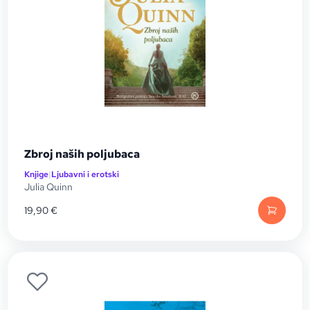
Zbroj naših poljubaca
Knjige
|
Ljubavni i erotski
Julia Quinn
19,90
€