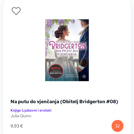
Na putu do vjenčanja (Obitelj Bridgerton #08)
Knjige
|
Ljubavni i erotski
Julia Quinn
11,93
€