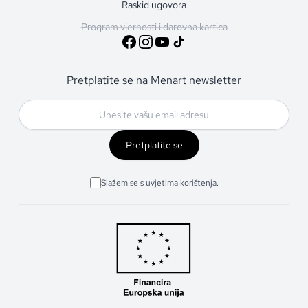
Raskid ugovora
Program vjernosti i darovna kartica
Pretplatite se na Menart newsletter
Pretplatite se
Slažem se s uvjetima korištenja.