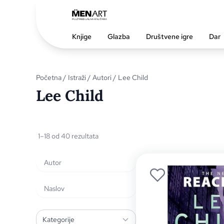
Knjige
Glazba
Društvene igre
Dar
Početna
/
Istraži
/
Autori
/ Lee Child
Lee Child
1–18 od 40 rezultata
Kategorije