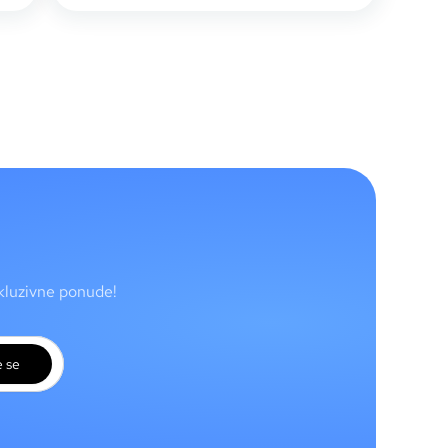
skluzivne ponude!
e se