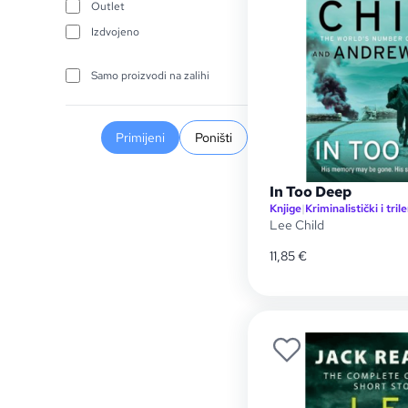
Outlet
Izdvojeno
Samo proizvodi na zalihi
Primijeni
Poništi
In Too Deep
Knjige
|
Kriminalistički i trile
Lee Child
11,85
€