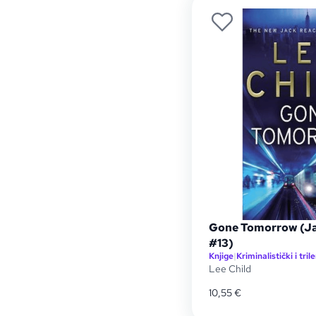
Gone Tomorrow (Ja
#13)
Knjige
|
Kriminalistički i trile
Lee Child
10,55
€