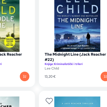
ack Reacher
The Midnight Line (Jack Reacher
#22)
ri
Knjige
|
Kriminalistički i trileri
Lee Child
13,20
€