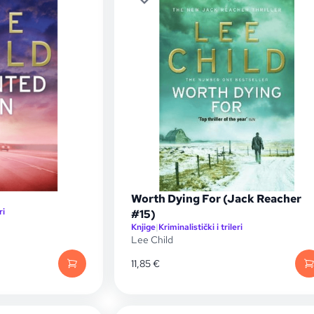
Worth Dying For (Jack Reacher
ri
#15)
Knjige
|
Kriminalistički i trileri
Lee Child
11,85
€