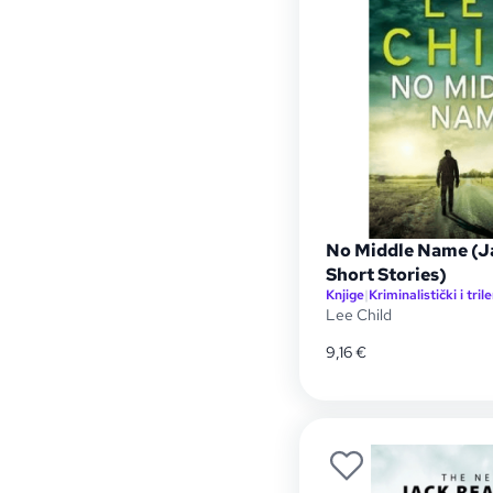
No Middle Name (J
Short Stories)
Knjige
|
Kriminalistički i trile
Lee Child
9,16
€