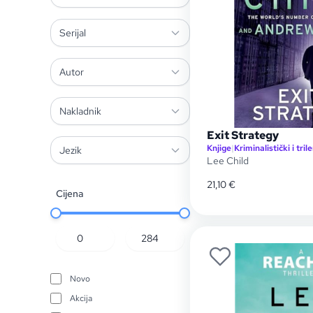
Serijal
Autor
Nakladnik
Exit Strategy
Knjige
|
Kriminalistički i trile
Jezik
Lee Child
21,10
€
Cijena
Novo
Akcija