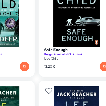
Safe Enough
ri
Knjige
|
Kriminalistički i trileri
Lee Child
13,20
€