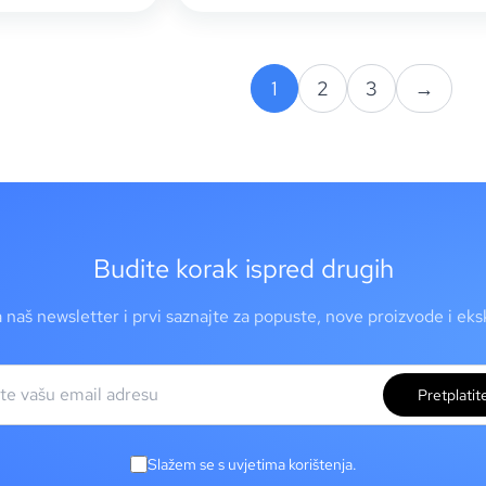
1
2
3
→
Budite korak ispred drugih
a naš newsletter i prvi saznajte za popuste, nove proizvode i ek
Pretplatit
Slažem se s uvjetima korištenja.