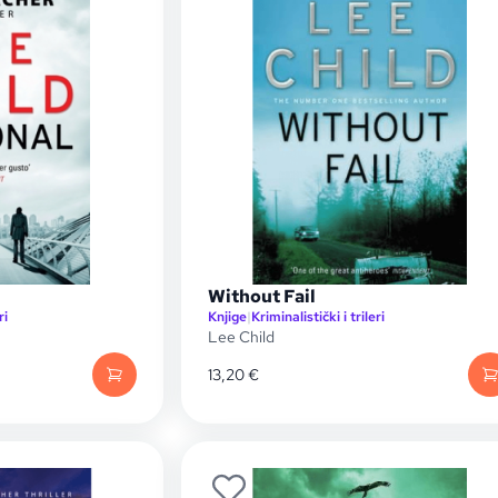
Without Fail
ri
Knjige
|
Kriminalistički i trileri
Lee Child
13,20
€