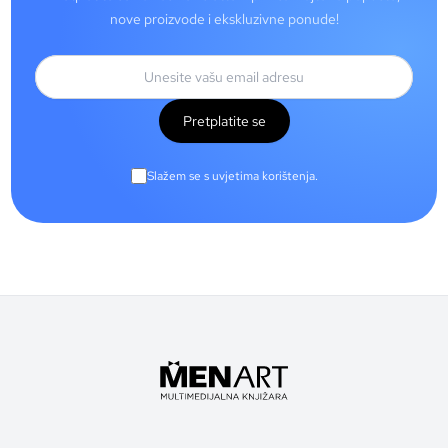
nove proizvode i ekskluzivne ponude!
Pretplatite se
Slažem se s uvjetima korištenja.