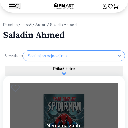
Početna
/
Istraži
/
Autori
/ Saladin Ahmed
Saladin Ahmed
Sortiranje proizvoda
5 rezultata
Prikaži filtre
Nema na zalihi