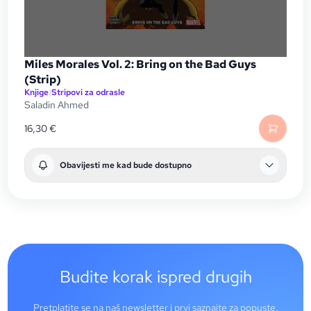
Miles Morales Vol. 2: Bring on the Bad Guys
(Strip)
Knjige
|
Stripovi za odrasle
Saladin Ahmed
16,30
€
Obavijesti me kad bude dostupno
Budite korak ispred drugih
Pretplatite se na naš newsletter i prvi saznajte za popuste,