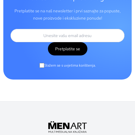
Pretplatite se na naš newsletter i prvi saznajte za popuste,
nove proizvode i ekskluzivne ponude!
Pretplatite se
Slažem se s uvjetima korištenja.