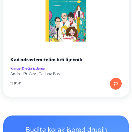
Kad odrastem želim biti liječnik
Knjige
|
Dječja izdanja
Andrej Prošev
,
Tatjana Barat
11,81
€
Budite korak ispred drugih