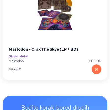
Mastodon - Crak The Skye (LP + BD)
Glazba
|
Metal
Mastodon
LP + BD
119,70
€
Budite korak ispred drugih