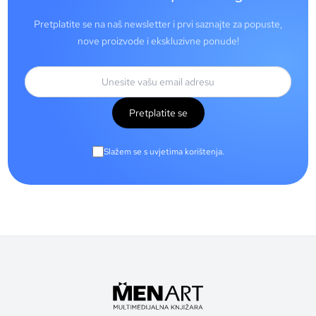
Pretplatite se na naš newsletter i prvi saznajte za popuste,
nove proizvode i ekskluzivne ponude!
Pretplatite se
Slažem se s uvjetima korištenja.