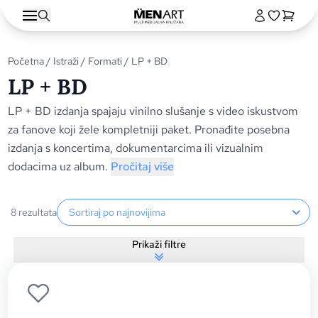
Početna
/
Istraži
/
Formati
/ LP + BD
LP + BD
LP + BD izdanja spajaju vinilno slušanje s video iskustvom
za fanove koji žele kompletniji paket. Pronađite posebna
izdanja s koncertima, dokumentarcima ili vizualnim
dodacima uz album.
Pročitaj više
Sortiranje proizvoda
8 rezultata
Prikaži filtre