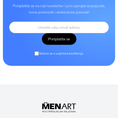
Pretplatite se na naš newsletter i prvi saznajte za popuste,
nove proizvode i ekskluzivne ponude!
Pretplatite se
Slažem se s uvjetima korištenja.