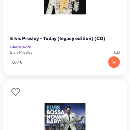
Elvis Presley - Today (legacy edition) (CD)
Glazba
|
Rock
Elvis Presley
CD
17,87
€