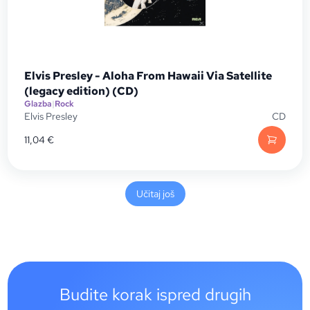
Elvis Presley - Aloha From Hawaii Via Satellite
(legacy edition) (CD)
Glazba
|
Rock
Elvis Presley
CD
11,04
€
Učitaj još
Budite korak ispred drugih