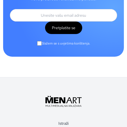
Pretplatite se
Slažem se s uvjetima korištenja.
Istraži