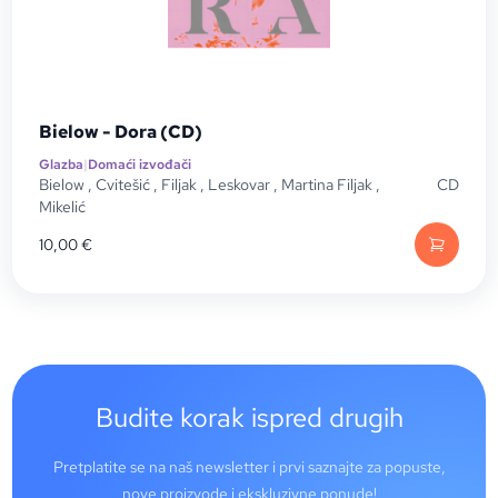
Bielow - Dora (CD)
Glazba
|
Domaći izvođači
Bielow
,
Cvitešić
,
Filjak
,
Leskovar
,
Martina Filjak
,
CD
Mikelić
10,00
€
Budite korak ispred drugih
Pretplatite se na naš newsletter i prvi saznajte za popuste,
nove proizvode i ekskluzivne ponude!