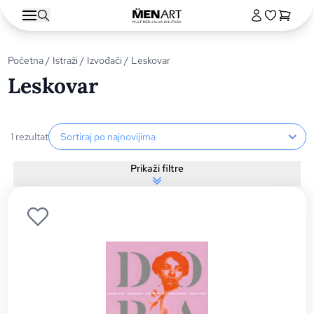
Početna
/
Istraži
/
Izvođači
/ Leskovar
Leskovar
Sortiranje proizvoda
1 rezultat
Prikaži filtre