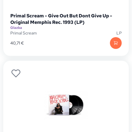
Primal Scream - Give Out But Dont Give Up -
Original Memphis Rec. 1993 (LP)
Glazba
Primal Scream
LP
40,71
€