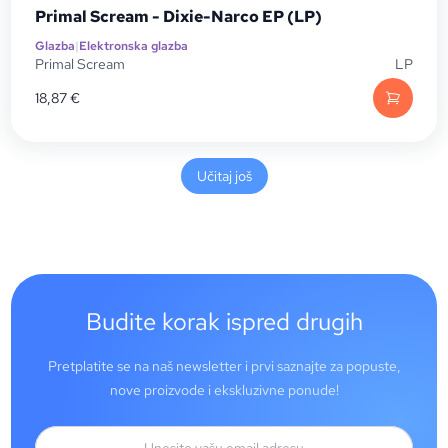
Primal Scream - Dixie-Narco EP (LP)
Glazba
|
Elektronska glazba
Primal Scream
LP
18,87
€
Učitaj još
Budite korak ispred drugih
Pretplatite se na naš newsletter i prvi saznajte za popuste,
nove proizvode i ekskluzivne ponude!