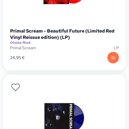
Primal Scream - Beautiful Future (Limited Red
Vinyl Reissue edition) (LP)
Glazba
|
Rock
Primal Scream
LP
24,95
€