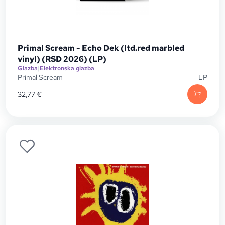
Primal Scream - Echo Dek (ltd.red marbled
vinyl) (RSD 2026) (LP)
Glazba
|
Elektronska glazba
Primal Scream
LP
32,77
€