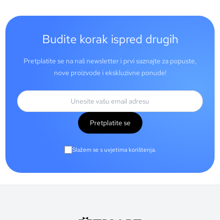
Budite korak ispred drugih
Pretplatite se na naš newsletter i prvi saznajte za popuste,
nove proizvode i ekskluzivne ponude!
Pretplatite se
Slažem se s uvjetima korištenja.