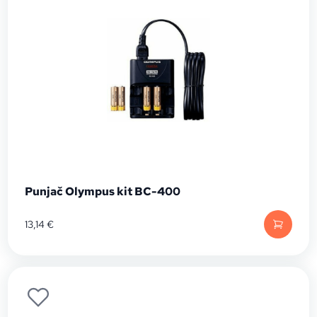
Punjač Olympus kit BC-400
13,14
€