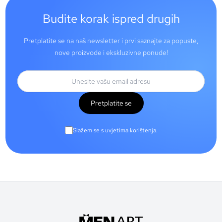
Budite korak ispred drugih
Pretplatite se na naš newsletter i prvi saznajte za popuste,
nove proizvode i ekskluzivne ponude!
Pretplatite se
Slažem se s uvjetima korištenja.