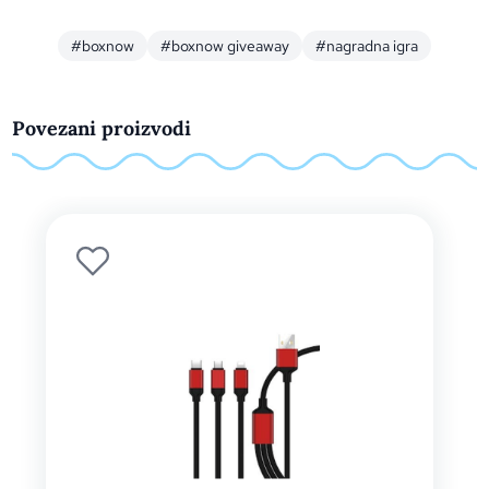
#boxnow
#boxnow giveaway
#nagradna igra
Povezani proizvodi