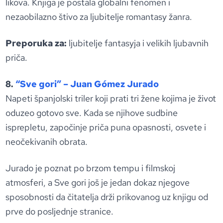
likova. Knjiga je postala globalni fenomen i
nezaobilazno štivo za ljubitelje romantasy žanra.
Preporuka za:
ljubitelje fantasyja i velikih ljubavnih
priča.
8.
“Sve gori” – Juan Gómez Jurado
Napeti španjolski triler koji prati tri žene kojima je život
oduzeo gotovo sve. Kada se njihove sudbine
isprepletu, započinje priča puna opasnosti, osvete i
neočekivanih obrata.
Jurado je poznat po brzom tempu i filmskoj
atmosferi, a Sve gori još je jedan dokaz njegove
sposobnosti da čitatelja drži prikovanog uz knjigu od
prve do posljednje stranice.