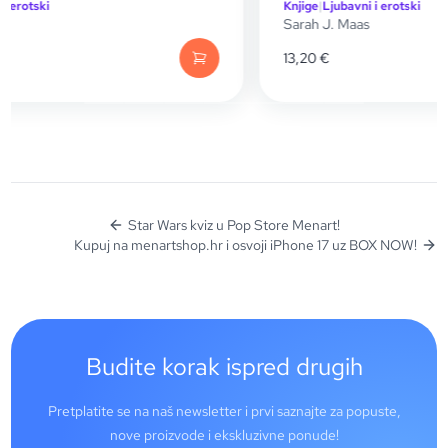
Knjige
|
Ljubavni i erotski
Sarah J. Maas
13,20
€
Star Wars kviz u Pop Store Menart!
Kupuj na menartshop.hr i osvoji iPhone 17 uz BOX NOW!
Budite korak ispred drugih
Pretplatite se na naš newsletter i prvi saznajte za popuste,
nove proizvode i ekskluzivne ponude!