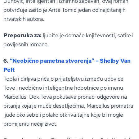
Duhovit, inteligentan i iznimno zabavan, ovaj roman
potvrđuje zašto je Ante Tomić jedan od najčitanijih
hrvatskih autora.
Preporuka za:
ljubitelje domaće književnosti, satire i
povijesnih romana.
6.
“Neobično pametna stvorenja” – Shelby Van
Pelt
Topla i dirljiva priča o prijateljstvu između udovice
Tove i neobično inteligentne hobotnice po imenu
Marcellus. Dok Tova pokušava pronaći odgovore na
pitanja koja je muče desetljećima, Marcellus promatra
ljude oko sebe i polako otkriva tajne koje bi mogle
promijeniti nečiji život.