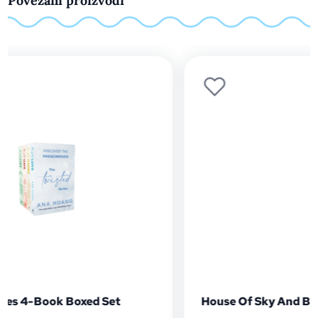
Povezani proizvodi
House Of Sky And Breath #2