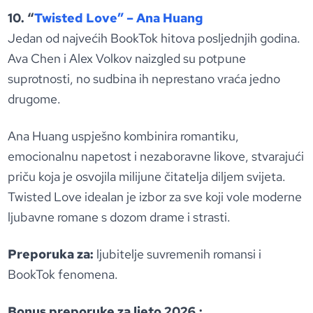
10. “
Twisted Love” – Ana Huang
Jedan od najvećih BookTok hitova posljednjih godina.
Ava Chen i Alex Volkov naizgled su potpune
suprotnosti, no sudbina ih neprestano vraća jedno
drugome.
Ana Huang uspješno kombinira romantiku,
emocionalnu napetost i nezaboravne likove, stvarajući
priču koja je osvojila milijune čitatelja diljem svijeta.
Twisted Love idealan je izbor za sve koji vole moderne
ljubavne romane s dozom drame i strasti.
Preporuka za:
ljubitelje suvremenih romansi i
BookTok fenomena.
Bonus preporuke za ljeto 2026.: