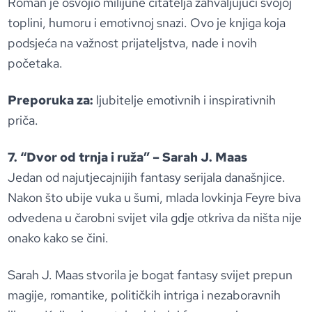
Roman je osvojio milijune čitatelja zahvaljujući svojoj
toplini, humoru i emotivnoj snazi. Ovo je knjiga koja
podsjeća na važnost prijateljstva, nade i novih
početaka.
Preporuka za:
ljubitelje emotivnih i inspirativnih
priča.
7. “Dvor od trnja i ruža” – Sarah J. Maas
Jedan od najutjecajnijih fantasy serijala današnjice.
Nakon što ubije vuka u šumi, mlada lovkinja Feyre biva
odvedena u čarobni svijet vila gdje otkriva da ništa nije
onako kako se čini.
Sarah J. Maas stvorila je bogat fantasy svijet prepun
magije, romantike, političkih intriga i nezaboravnih