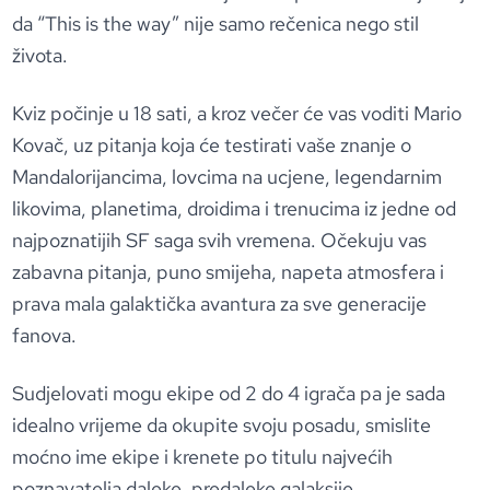
da “This is the way” nije samo rečenica nego stil
života.
Kviz počinje u 18 sati, a kroz večer će vas voditi Mario
Kovač, uz pitanja koja će testirati vaše znanje o
Mandalorijancima, lovcima na ucjene, legendarnim
likovima, planetima, droidima i trenucima iz jedne od
najpoznatijih SF saga svih vremena. Očekuju vas
zabavna pitanja, puno smijeha, napeta atmosfera i
prava mala galaktička avantura za sve generacije
fanova.
Sudjelovati mogu ekipe od 2 do 4 igrača pa je sada
idealno vrijeme da okupite svoju posadu, smislite
moćno ime ekipe i krenete po titulu najvećih
poznavatelja daleke, predaleke galaksije.