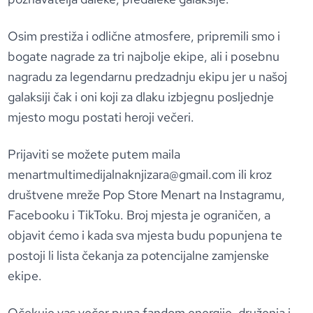
Osim prestiža i odlične atmosfere, pripremili smo i
bogate nagrade za tri najbolje ekipe, ali i posebnu
nagradu za legendarnu predzadnju ekipu jer u našoj
galaksiji čak i oni koji za dlaku izbjegnu posljednje
mjesto mogu postati heroji večeri.
Prijaviti se možete putem maila
menartmultimedijalnaknjizara@gmail.com
ili kroz
društvene mreže Pop Store Menart na Instagramu,
Facebooku i TikToku. Broj mjesta je ograničen, a
objavit ćemo i kada sva mjesta budu popunjena te
postoji li lista čekanja za potencijalne zamjenske
ekipe.
Očekuje vas večer puna fandom energije, druženja i