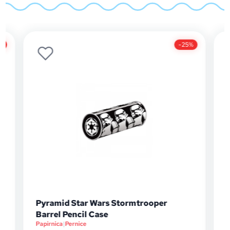
%
-25%
Pyramid Star Wars Stormtrooper
Barrel Pencil Case
Papirnica
|
Pernice
D