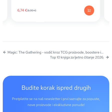
6,74
€
8,99
€
Magic: The Gathering - vodič kroz TCG proizvode, boostere i
deckove
Top 10 knjiga za ljetno čitanje 2026.
Budite korak ispred drugih
Pretplatite se na naš newsletter i prvi saznajte za popuste,
nove proizvode i ekskluzivne ponude!