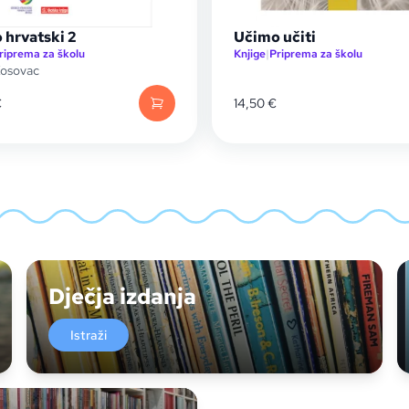
 hrvatski 2
Učimo učiti
riprema za školu
Knjige
|
Priprema za školu
Kosovac
€
14,50
€
Dječja izdanja
Istraži