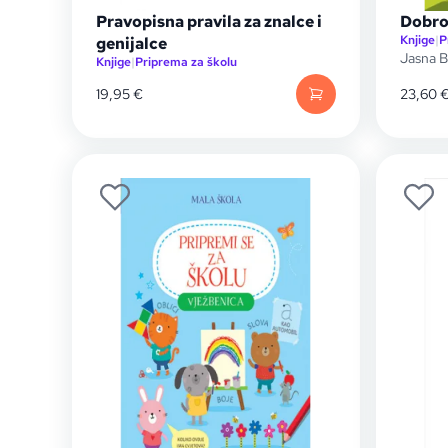
Pravopisna pravila za znalce i
Dobro 
Knjige
|
P
genijalce
Jasna B
Knjige
|
Priprema za školu
19,95
€
23,60