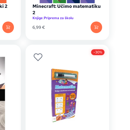
ki 2
Minecraft: Učimo matematiku
2
Knjige
|
Priprema za školu
6,99
€
-30%