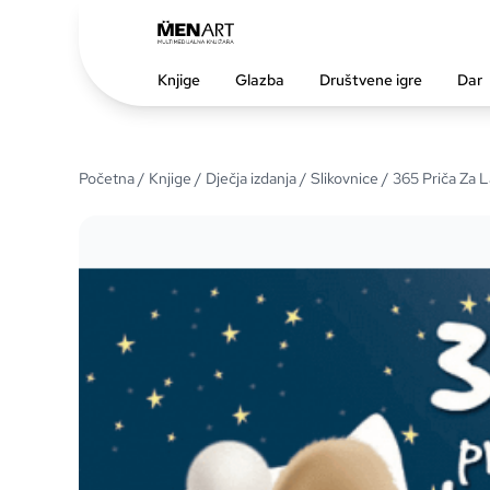
Knjige
Glazba
Društvene igre
Dar
Početna
/
Knjige
/
Dječja izdanja
/
Slikovnice
/ 365 Priča Za 