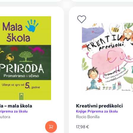
a – mala škola
Kreativni predškolci
riprema za školu
Knjige
|
Priprema za školu
utora
Rocio Bonilla
17,98
€