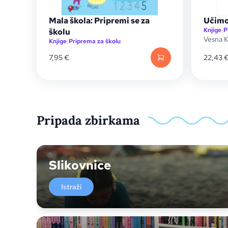
Mala škola: Pripremi se za
Učimo
Knjige
|
P
školu
Vesna 
Knjige
|
Priprema za školu
7,95
€
22,43
Pripada zbirkama
Slikovnice
Istraži