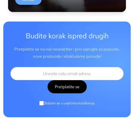
Budite korak ispred drugih
Pretplatite se na naš newsletter i prvi saznajte za popuste,
nove proizvode i ekskluzivne ponude!
Pretplatite se
Slažem se s uvjetima korištenja.