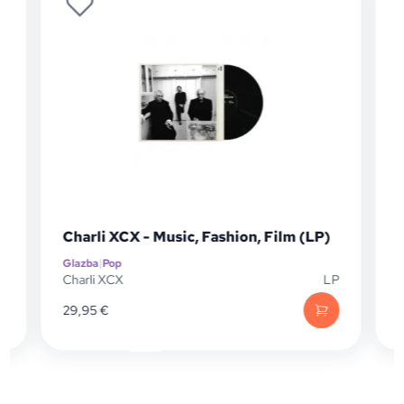
Charli XCX - Music, Fashion, Film (LP)
Glazba
|
Pop
G
D
Charli XCX
LP
C
29,95
€
2