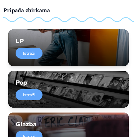
Pripada zbirkama
LP
Istraži
Pop
Istraži
Glazba
Istraži