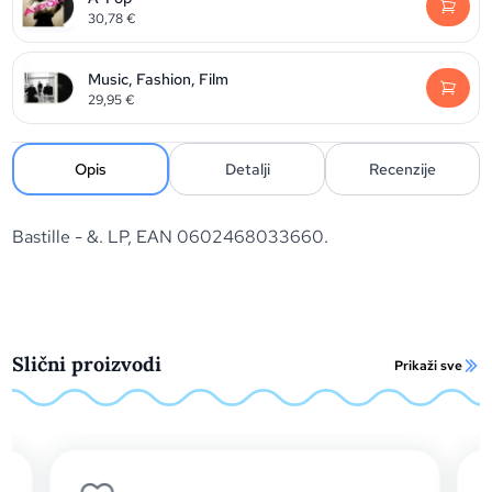
30,78
€
Music, Fashion, Film
29,95
€
Opis
Detalji
Recenzije
Bastille - &. LP, EAN 0602468033660.
Slični proizvodi
Prikaži sve