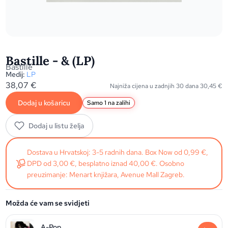
Bastille - & (LP)
Bastille
Medij:
LP
38,07
€
Najniža cijena u zadnjih 30 dana
30,45
€
Dodaj u košaricu
Samo 1 na zalihi
Dodaj u listu želja
Dostava u Hrvatskoj: 3-5 radnih dana. Box Now od 0,99 €,
DPD od 3,00 €, besplatno iznad 40,00 €. Osobno
preuzimanje: Menart knjižara, Avenue Mall Zagreb.
Možda će vam se svidjeti
A-Pop