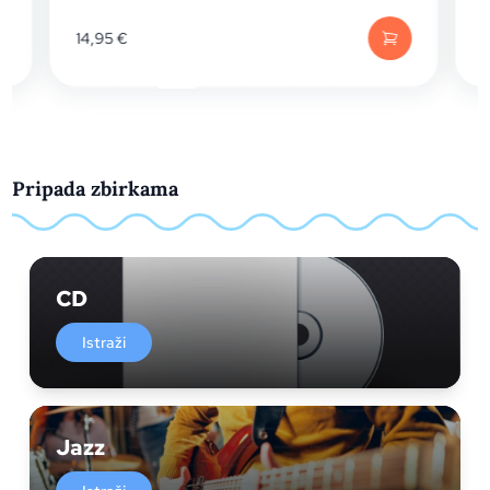
M
14,95
€
Pripada zbirkama
CD
Istraži
Jazz