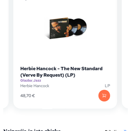
Herbie Hancock - The New Standard
(Verve By Request) (LP)
Glazba
|
Jazz
G
P
Herbie Hancock
LP
T
48,70
€