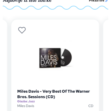
Najnovije iz iste zbirke
Prikaži sve
Miles Davis - Very Best Of The Warner
Bros. Sessions (CD)
Glazba
|
Jazz
D
Miles Davis
CD
G