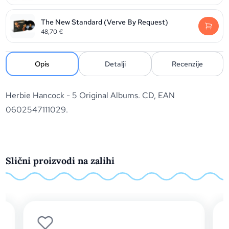
The New Standard (Verve By Request)
48,70
€
Opis
Detalji
Recenzije
Herbie Hancock - 5 Original Albums. CD, EAN
0602547111029.
Slični proizvodi na zalihi