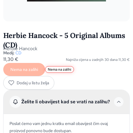
Herbie Hancock - 5 Original Albums
(CD)
Herbie Hancock
Medij:
CD
11,30
€
Najniža cijena u zadnjih 30 dana
11,30
€
Nema na zalihi
Nema na zalihi
Dodaj u listu želja
Želite li obavijest kad se vrati na zalihu?
Poslat ćemo vam jednu kratku email obavijest čim ovaj
proizvod ponovno bude dostupan.