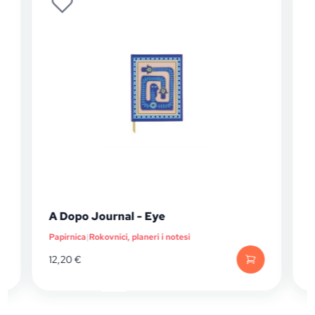
A Dopo Journal - Eye
Papirnica
|
Rokovnici, planeri i notesi
P
12,20
€
1