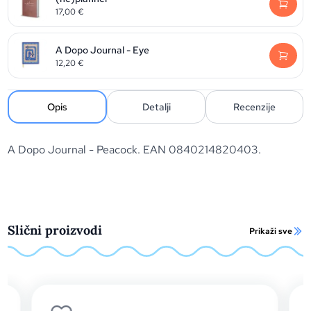
17,00
€
A Dopo Journal - Eye
12,20
€
Opis
Detalji
Recenzije
A Dopo Journal - Peacock. EAN 0840214820403.
Slični proizvodi
Prikaži sve