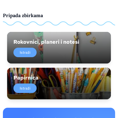
Pripada zbirkama
Rokovnici, planeri i notesi
Istraži
Papirnica
Istraži