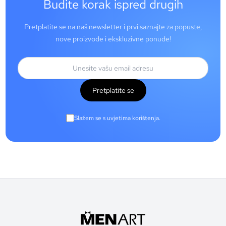
Budite korak ispred drugih
Pretplatite se na naš newsletter i prvi saznajte za popuste,
nove proizvode i ekskluzivne ponude!
Pretplatite se
Slažem se s uvjetima korištenja.