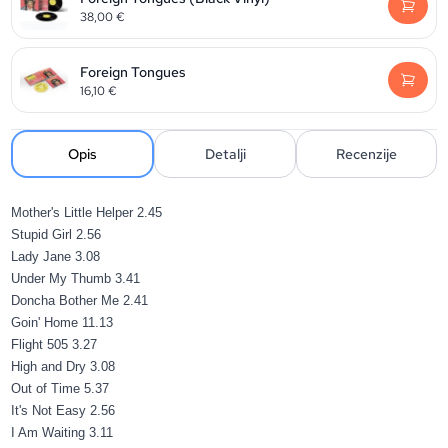
38,00
€
Foreign Tongues
16,10
€
Opis
Detalji
Recenzije
Mother's Little Helper
2.45
Stupid Girl
2.56
Lady Jane
3.08
Under My Thumb
3.41
Doncha Bother Me
2.41
Goin' Home
11.13
Flight 505
3.27
High and Dry
3.08
Out of Time
5.37
It's Not Easy
2.56
I Am Waiting
3.11