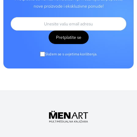
nove proizvode i ekskluzivne ponude!
Pretplatite se
Slažem se s uvjetima korištenja.