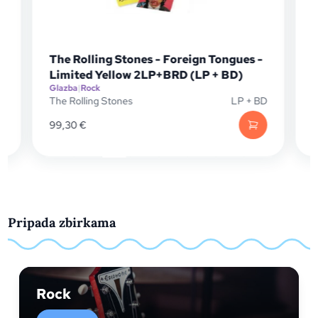
The Rolling Stones - Foreign Tongues -
Limited Yellow 2LP+BRD (LP + BD)
Glazba
|
Rock
G
P
The Rolling Stones
LP + BD
T
99,30
€
Pripada zbirkama
Rock