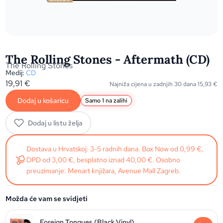
The Rolling Stones - Aftermath (CD)
The Rolling Stones
Medij:
CD
19,91
€
Najniža cijena u zadnjih 30 dana
15,93
€
Dodaj u košaricu
Samo 1 na zalihi
Dodaj u listu želja
Dostava u Hrvatskoj: 3-5 radnih dana. Box Now od 0,99 €,
DPD od 3,00 €, besplatno iznad 40,00 €. Osobno
preuzimanje: Menart knjižara, Avenue Mall Zagreb.
Možda će vam se svidjeti
Foreign Tongues (Black Vinyl)