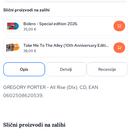
Slični proizvodi na zalihi
Bolero - Special edition 2026.
35,00
€
Take Me To The Alley (10th Anniversary Edition)
38,00
€
Opis
Detalji
Recenzije
GREGORY PORTER - All Rise (Dlx). CD, EAN
0602508620539.
Slični proizvodi na zalihi