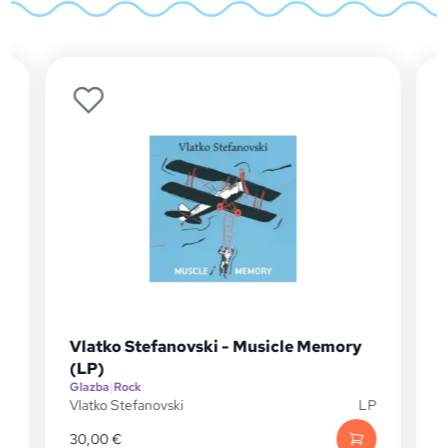
Vlatko Stefanovski - Musicle Memory
(LP)
Glazba
|
Rock
G
P
Vlatko Stefanovski
LP
D
30,00
€