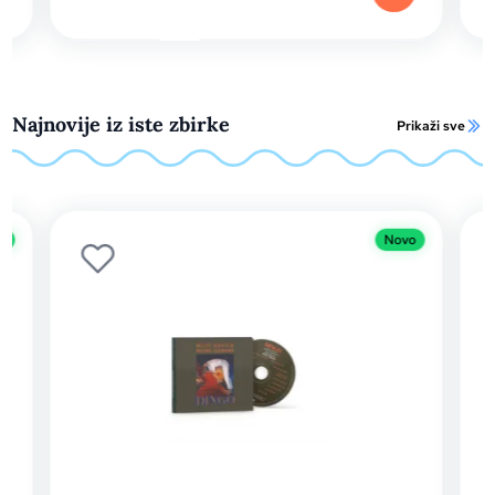
Najnovije iz iste zbirke
Prikaži sve
o
Novo