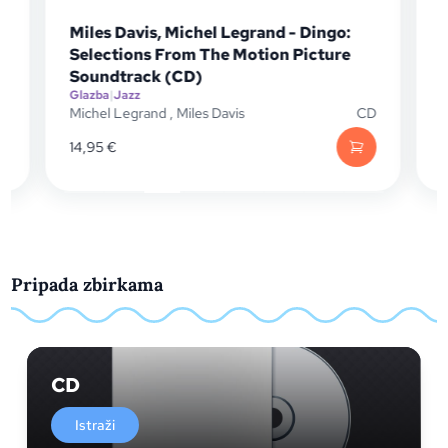
Miles Davis, Michel Legrand - Dingo:
Selections From The Motion Picture
G
Soundtrack (CD)
P
F
Glazba
|
Jazz
Michel Legrand
,
Miles Davis
CD
14,95
€
Pripada zbirkama
CD
Istraži