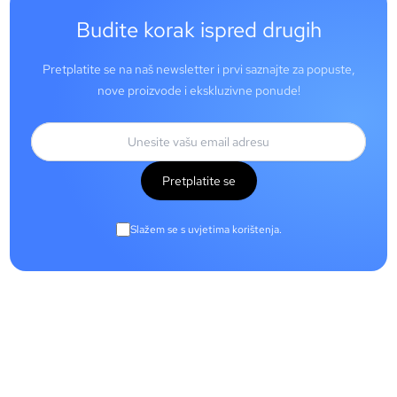
Budite korak ispred drugih
Pretplatite se na naš newsletter i prvi saznajte za popuste,
nove proizvode i ekskluzivne ponude!
Pretplatite se
Slažem se s uvjetima korištenja.