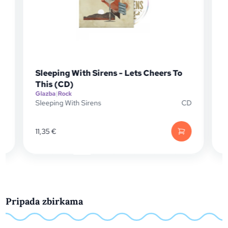
Sleeping With Sirens - Lets Cheers To
This (CD)
Glazba
|
Rock
G
Sleeping With Sirens
CD
F
P
11,35
€
Pripada zbirkama