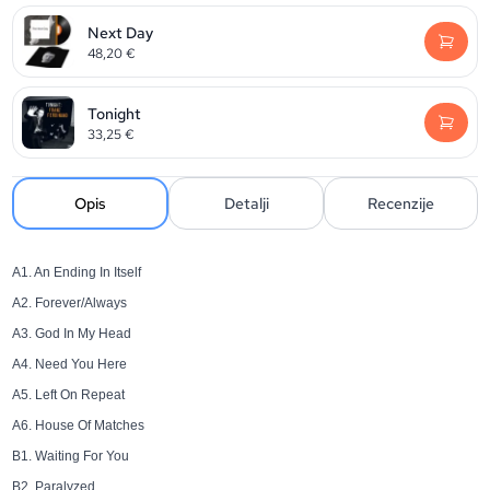
Next Day
48,20
€
Tonight
33,25
€
Opis
Detalji
Recenzije
A1. An Ending In Itself
A2. Forever/Always
A3. God In My Head
A4. Need You Here
A5. Left On Repeat
A6. House Of Matches
B1. Waiting For You
B2. Paralyzed