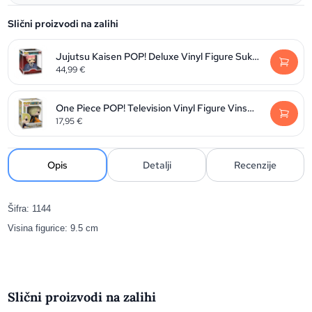
Slični proizvodi na zalihi
Jujutsu Kaisen POP! Deluxe Vinyl Figure Sukuna 9 cm
44,99
€
One Piece POP! Television Vinyl Figure Vinsmoke Sanji 9 cm
17,95
€
Opis
Detalji
Recenzije
Šifra: 1144
Visina figurice: 9.5 cm
Slični proizvodi na zalihi