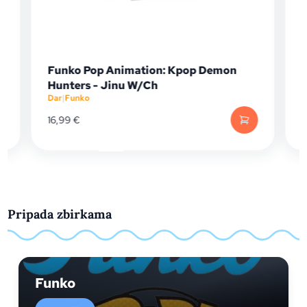
Funko Pop Animation: Kpop Demon
F
Hunters - Jinu W/Ch
C
Dar
|
Funko
Da
16,99
€
19
Pripada zbirkama
Funko