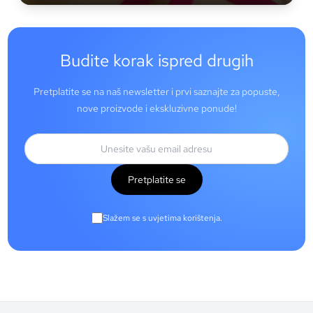
Budite korak ispred drugih
Pretplatite se na naš newsletter i prvi saznajte za popuste,
nove proizvode i ekskluzivne ponude!
Pretplatite se
Slažem se s uvjetima korištenja.