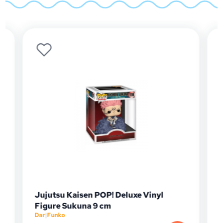
Jujutsu Kaisen POP! Deluxe Vinyl
One
Figure Sukuna 9 cm
Vin
Dar
|
Funko
Dar
|