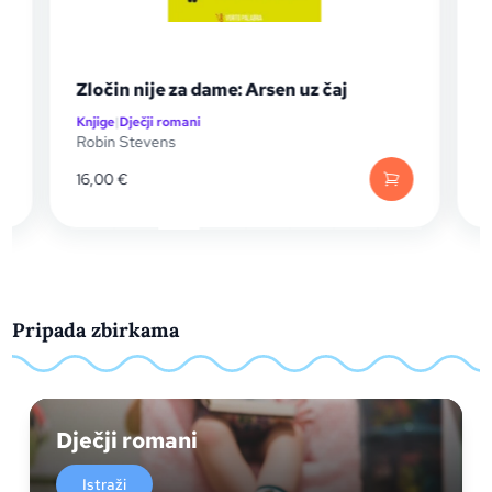
Riki Ricotta i moćni robot
Knjige
|
Dječji romani
Dan Santat
,
Dav Pilkey
13,99
€
Pripada zbirkama
Dječji romani
Istraži