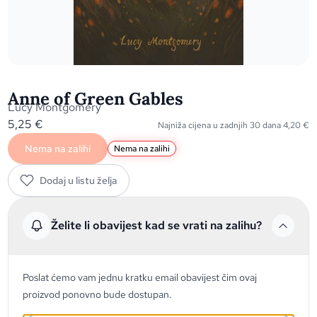
Anne of Green Gables
Lucy Montgomery
5,25
€
Najniža cijena u zadnjih 30 dana
4,20
€
Nema na zalihi
Nema na zalihi
Dodaj u listu želja
Želite li obavijest kad se vrati na zalihu?
Poslat ćemo vam jednu kratku email obavijest čim ovaj
proizvod ponovno bude dostupan.