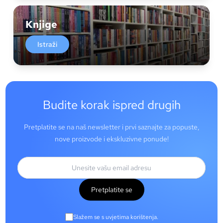
Knjige
Istraži
Budite korak ispred drugih
Pretplatite se na naš newsletter i prvi saznajte za popuste,
nove proizvode i ekskluzivne ponude!
Pretplatite se
Slažem se s uvjetima korištenja.