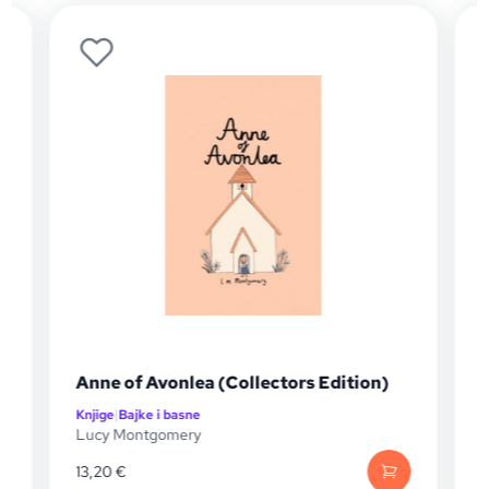
Novo
Warriors Graphic Novel: The New
ion)
Prophecy #1
Knjige
|
Dječji romani
Erin Hunter
15,85
€