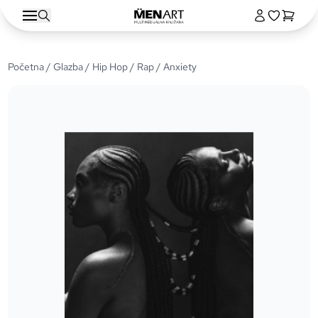
Početna
/
Glazba
/
Hip Hop / Rap
/ Anxiety