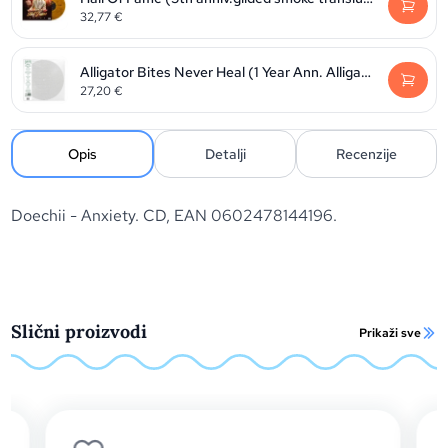
32,77
€
Alligator Bites Never Heal (1 Year Ann. Alligator Picture Disc edition)
27,20
€
Opis
Detalji
Recenzije
Doechii - Anxiety. CD, EAN 0602478144196.
Slični proizvodi
Prikaži sve