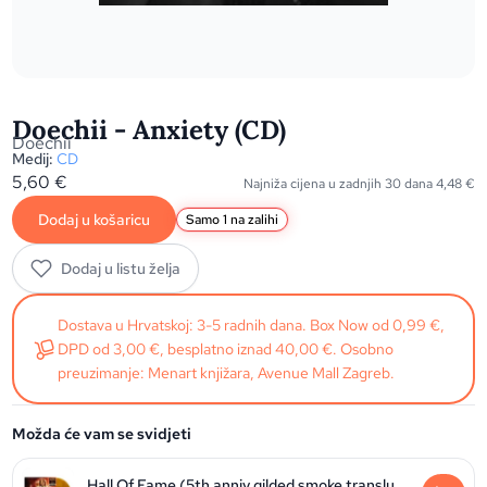
Doechii - Anxiety (CD)
Doechii
Medij:
CD
5,60
€
Najniža cijena u zadnjih 30 dana
4,48
€
Dodaj u košaricu
Samo 1 na zalihi
Dodaj u listu želja
Dostava u Hrvatskoj: 3-5 radnih dana. Box Now od 0,99 €,
DPD od 3,00 €, besplatno iznad 40,00 €. Osobno
preuzimanje: Menart knjižara, Avenue Mall Zagreb.
Možda će vam se svidjeti
Hall Of Fame (5th anniv.gilded smoke translucent vinyl) (RSD2026)