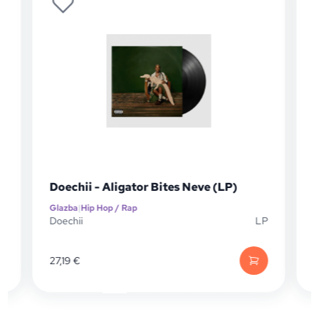
Doechii - Aligator Bites Neve (LP)
Glazba
|
Hip Hop / Rap
D
Doechii
LP
G
P
27,19
€