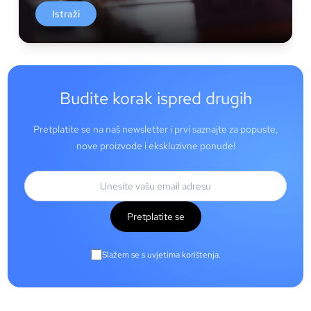
Istraži
Budite korak ispred drugih
Pretplatite se na naš newsletter i prvi saznajte za popuste,
nove proizvode i ekskluzivne ponude!
Pretplatite se
Slažem se s uvjetima korištenja.