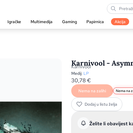
Igračke
Multimedija
Gaming
Papirnica
Akcija
Karnivool - Asym
Karnivool
Medij:
LP
30,78
€
Nema na zalihi
Nema na za
Dodaj u listu želja
Želite li obavijest k