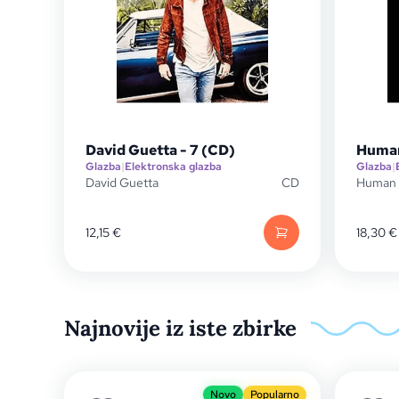
David Guetta - 7 (CD)
Human
Glazba
|
Elektronska glazba
Glazba
|
David Guetta
CD
Human 
12,15
€
18,30
€
Najnovije iz iste zbirke
Novo
Popularno