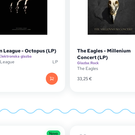
 League - Octopus (LP)
The Eagles - Millenium
Elektronska glazba
Concert (LP)
League
LP
Glazba
|
Rock
The Eagles
33,25
€
Novo