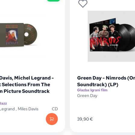
Davis, Michel Legrand -
Green Day - Nimrods (Or
: Selections From The
Soundtrack) (LP)
Glazba
|
Igrani film
n Picture Soundtrack
Green Day
Jazz
 Legrand
,
Miles Davis
CD
39,90
€