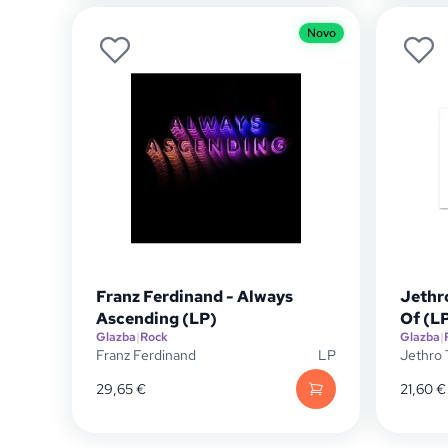
Novo
Franz Ferdinand - Always
Jethro
Ascending (LP)
Of (L
Glazba
|
Rock
Glazba
|
Franz Ferdinand
LP
Jethro 
29,65
€
21,60
€