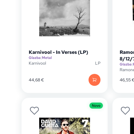
Karnivool - In Verses (LP)
Ramon
Glazba
|
Metal
8/12/
Karnivool
LP
Glazba
|
Ramon
44,68
€
46,55
Novo