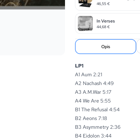
46,55
€
In Verses
44,68
€
Opis
LP1
A1 Aum 2:21
A2 Nachash 4:49
A3 A.M.War 5:17
A4 We Are 5:55
B1 The Refusal 4:54
B2 Aeons 7:18
B3 Asymmetry 2:36
B4 Eidolon 3:44