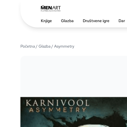
Knjige
Glazba
Društvene igre
Dar
Početna
/
Glazba
/ Asymmetry