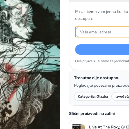
Poslat ćemo vam jednu kratku 
dostupan.
Ova prijava služi samo za jednokra
Trenutno nije dostupno.
Pogledajte povezane proizvod
Kategorija: Glazba
Izvođač:
Slični proizvodi na zalihi
Live At The Roxy, 8/1