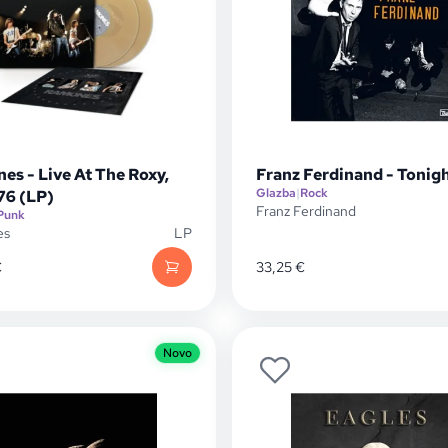
es - Live At The Roxy,
Franz Ferdinand - Tonigh
Glazba
|
Rock
76 (LP)
Franz Ferdinand
Punk
es
LP
€
33,25
€
Novo