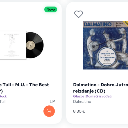
Novo
 Tull - M.U. - The Best
Dalmatino - Dobro Jutro
P)
reizdanje (CD)
Rock
Glazba
|
Domaći izvođači
Tull
LP
Dalmatino
8,30
€