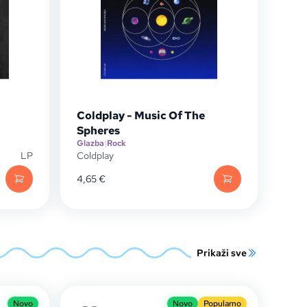
Coldplay - Music Of The
Spheres
Glazba
|
Rock
LP
Coldplay
4,65
€
Prikaži sve
Novo
Novo
Popularno