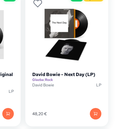
iginal
David Bowie - Next Day (LP)
Glazba
|
Rock
David Bowie
LP
LP
48,20
€