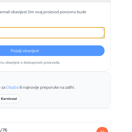
email obavijest čim ovaj proizvod ponovno bude
Pošalji obavijest
tnu obavijest o dostupnosti proizvoda.
e za
Glazba
ili najnovije preporuke na zalihi.
 Karnivool
2/76