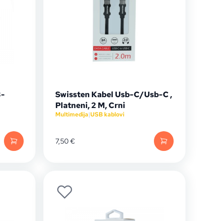
B-
Swissten Kabel Usb-C/Usb-C ,
Platneni, 2 M, Crni
Multimedija
|
USB kablovi
7,50
€