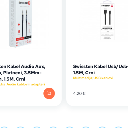
ten Kabel Audio Aux,
Swissten Kabel Usb/Usb-C
o, Platneni, 3.5Mm-
1.5M, Crni
Multimedija
|
USB kablovi
, 1.5M, Crni
dija
|
Audio kablovi i adapteri
4,20
€