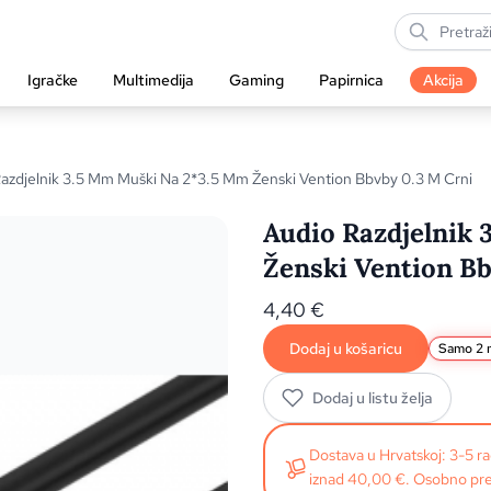
Igračke
Multimedija
Gaming
Papirnica
Akcija
azdjelnik 3.5 Mm Muški Na 2*3.5 Mm Ženski Vention Bbvby 0.3 M Crni
Audio Razdjelnik
Ženski Vention Bb
4,40
€
Dodaj u košaricu
Samo 2 n
Dodaj u listu želja
Dostava u Hrvatskoj: 3-5 
iznad 40,00 €. Osobno pre