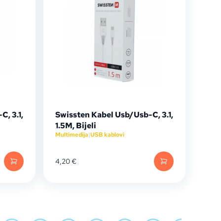
, 3.1,
Swissten Kabel Usb/Usb-C, 3.1,
1.5M, Bijeli
Multimedija
|
USB kablovi
4,20
€