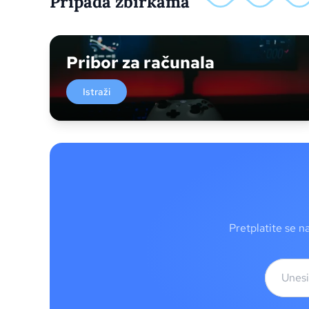
Pripada zbirkama
Pribor za računala
Istraži
Pretplatite se n