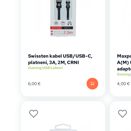
Swissten kabel USB/USB-C,
Maxpo
platneni, 3A, 2M, CRNI
A(M) 
Gaming
|
USB kablovi
adapt
Gaming
6,00
€
4,00
€