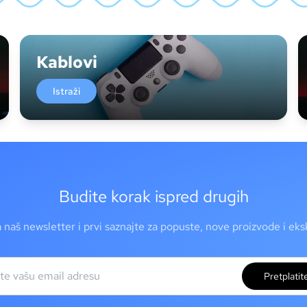
Kablovi
Istraži
Budite korak ispred drugih
a naš newsletter i prvi saznajte za popuste, nove proizvode i ek
Pretplatit