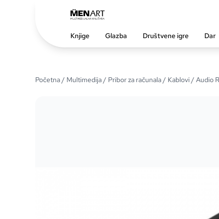
Knjige
Glazba
Društvene igre
Dar
Početna
/
Multimedija
/
Pribor za računala
/
Kablovi
/ Audio R