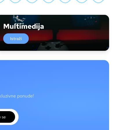
Multimedija
Istraži
skluzivne ponude!
e se