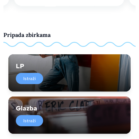
Pripada zbirkama
LP
Istraži
Glazba
Istraži