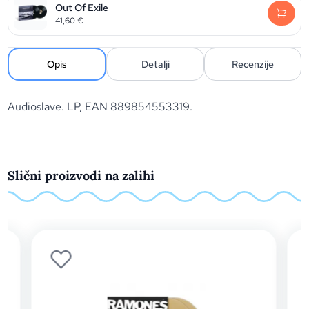
Out Of Exile
41,60
€
Opis
Detalji
Recenzije
Audioslave. LP, EAN 889854553319.
Slični proizvodi na zalihi