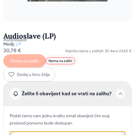
Audioslave (LP)
Audioslave
Medij:
LP
30,78
€
Najniža cijena u zadnjih 30 dana
24,62
€
Nema na zalihi
Nema na zalihi
Dodaj u listu želja
Želite li obavijest kad se vrati na zalihu?
Poslat ćemo vam jednu kratku email obavijest čim ovaj
proizvod ponovno bude dostupan.