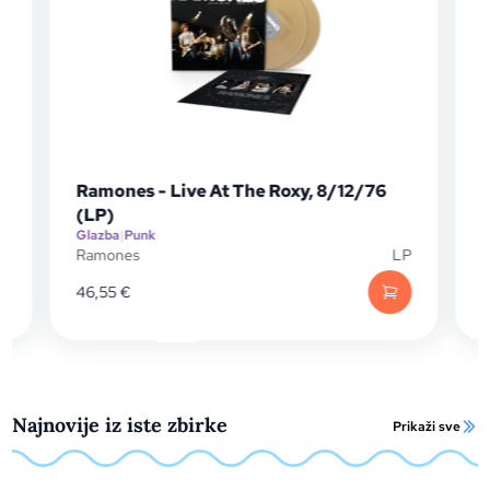
Ramones - Live At The Roxy, 8/12/76
(LP)
Glazba
|
Punk
G
D
Ramones
LP
F
46,55
€
Najnovije iz iste zbirke
Prikaži sve