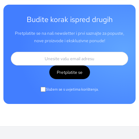
Budite korak ispred drugih
Pretplatite se na naš newsletter i prvi saznajte za popuste,
nove proizvode i ekskluzivne ponude!
Pretplatite se
Slažem se s uvjetima korištenja.