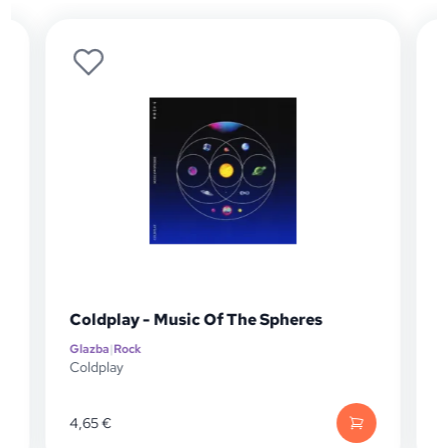
Coldplay - Music Of The Spheres
Glazba
|
Rock
G
Coldplay
D
4,65
€