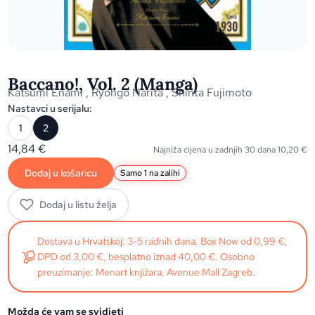
Baccano!, Vol. 2 (Manga)
Katsumi Enami
,
Ryohgo Narita
,
Shinta Fujimoto
Nastavci u serijalu:
1
2
14,84
€
Najniža cijena u zadnjih 30 dana
10,20
€
Dodaj u košaricu
Samo 1 na zalihi
Dodaj u listu želja
Dostava u Hrvatskoj: 3-5 radnih dana. Box Now od 0,99 €,
DPD od 3,00 €, besplatno iznad 40,00 €. Osobno
preuzimanje: Menart knjižara, Avenue Mall Zagreb.
Možda će vam se svidjeti