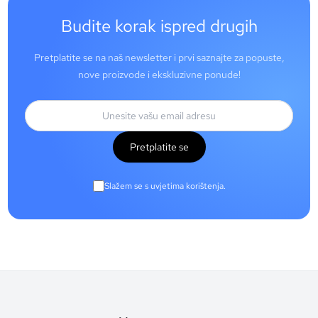
Budite korak ispred drugih
Pretplatite se na naš newsletter i prvi saznajte za popuste,
nove proizvode i ekskluzivne ponude!
Pretplatite se
Slažem se s uvjetima korištenja.