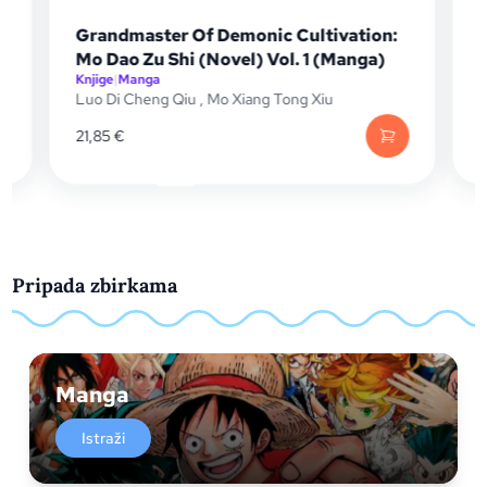
Grandmaster Of Demonic Cultivation:
Mo Dao Zu Shi (Novel) Vol. 1 (Manga)
Knjige
|
Manga
K
Luo Di Cheng Qiu
,
Mo Xiang Tong Xiu
K
21,85
€
1
Pripada zbirkama
Manga
Istraži