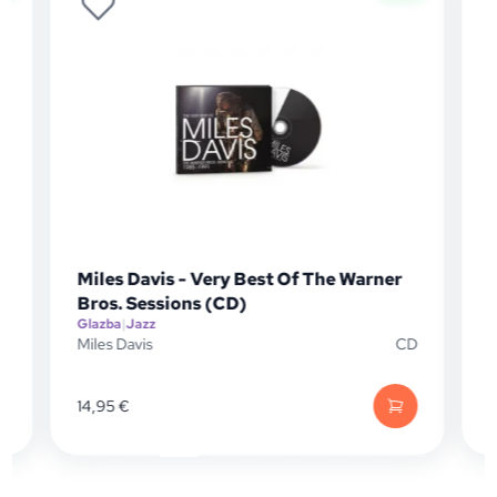
Miles Davis - Very Best Of The Warner
Bros. Sessions (CD)
Glazba
|
Jazz
D
Miles Davis
CD
G
M
14,95
€