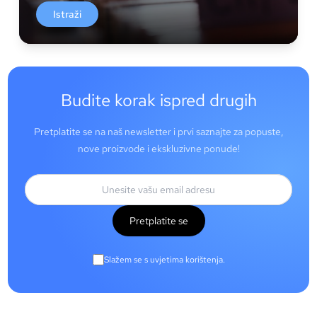
Istraži
Budite korak ispred drugih
Pretplatite se na naš newsletter i prvi saznajte za popuste,
nove proizvode i ekskluzivne ponude!
Pretplatite se
Slažem se s uvjetima korištenja.