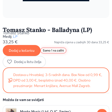
Tomasz Stanko - Balladyna (LP)
Tomasz Stanko
Medij:
LP
33,25
€
Najniža cijena u zadnjih 30 dana
33,25
€
Dodaj u košaricu
Samo 1 na zalihi
Dodaj u listu želja
Dostava u Hrvatskoj: 3-5 radnih dana. Box Now od 0,99 €,
DPD od 3,00 €, besplatno iznad 40,00 €. Osobno
preuzimanje: Menart knjižara, Avenue Mall Zagreb.
Možda će vam se svidjeti
Monks Music (Ltd. OJC. Series)