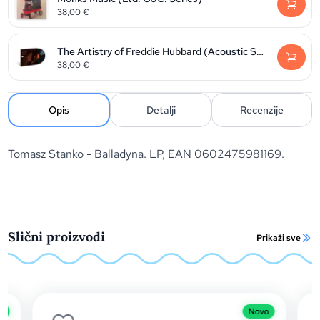
38,00
€
The Artistry of Freddie Hubbard (Acoustic Sounds)
38,00
€
Opis
Detalji
Recenzije
Tomasz Stanko - Balladyna. LP, EAN 0602475981169.
Slični proizvodi
Prikaži sve
o
Novo