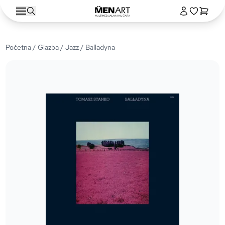
Početna
/
Glazba
/
Jazz
/ Balladyna