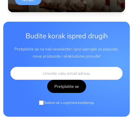
Budite korak ispred drugih
Pretplatite se na naš newsletter i prvi saznajte za popuste,
nove proizvode i ekskluzivne ponude!
Pretplatite se
Slažem se s uvjetima korištenja.