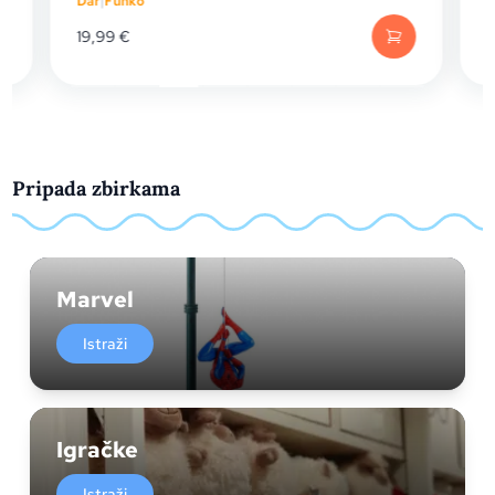
Dar
|
Funko
D
19,99
€
Pripada zbirkama
Marvel
Istraži
Igračke
Istraži