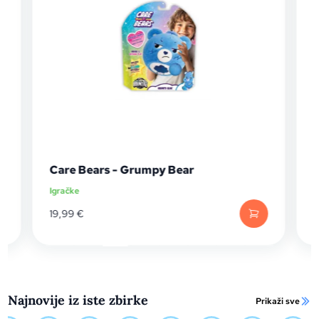
Care Bears - Grumpy Bear
Igračke
I
19,99
€
Najnovije iz iste zbirke
Prikaži sve