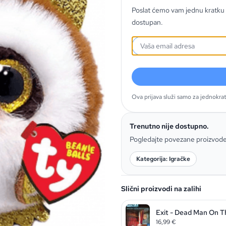
Poslat ćemo vam jednu kratku 
dostupan.
Ova prijava služi samo za jednokra
Trenutno nije dostupno.
Pogledajte povezane proizvod
Kategorija: Igračke
Slični proizvodi na zalihi
Exit - Dead Man On T
16,99
€