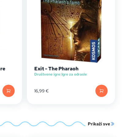
ure
Exit - The Pharaoh
Društvene igre
|
Igre za odrasle
16,99
€
Prikaži sve