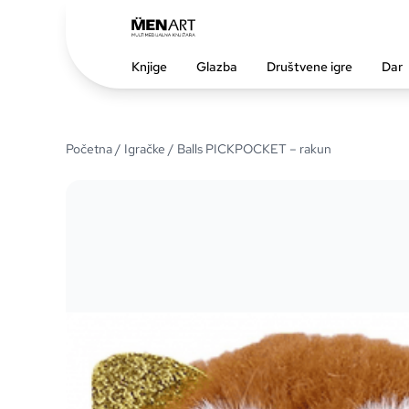
Knjige
Glazba
Društvene igre
Dar
Početna
/
Igračke
/ Balls PICKPOCKET – rakun