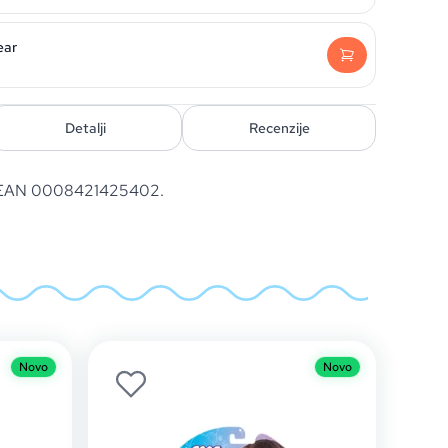
ear
Detalji
Recenzije
. EAN 0008421425402.
Novo
Novo