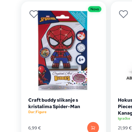
Novo
Craft buddy slikanje s
Hokus
kristalima Spider-Man
Piece
Dar
|
Figure
Kana
Igračke
6,99
€
21,99
€