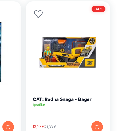
-40%
CAT: Radna Snaga - Bager
Igračke
13,19
€
21,99
€