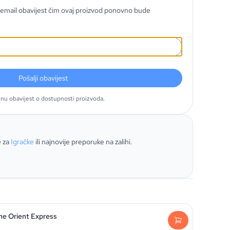
email obavijest čim ovaj proizvod ponovno bude
Pošalji obavijest
tnu obavijest o dostupnosti proizvoda.
e za
Igračke
ili najnovije preporuke na zalihi.
he Orient Express