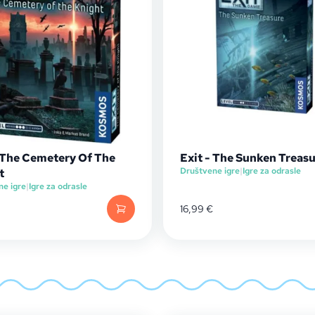
- The Cemetery Of The
Exit - The Sunken Treas
Društvene igre
|
Igre za odrasle
t
ne igre
|
Igre za odrasle
16,99
€