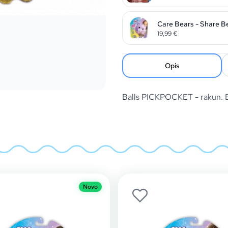
Care Bears - Share B
19,99
€
Opis
Balls PICKPOCKET - rakun
Novo