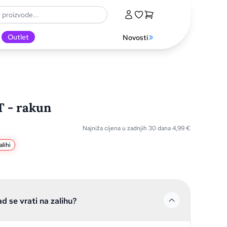
Outlet
Novosti
 - rakun
Najniža cijena u zadnjih 30 dana
4,99
€
lihi
ad se vrati na zalihu?