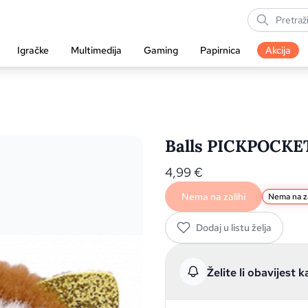
Igračke
Multimedija
Gaming
Papirnica
Akcija
Balls PICKPOCKET
4,99
€
Nema na zalihi
Nema na za
Dodaj u listu želja
Želite li obavijest k