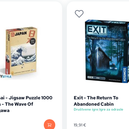
ai - Jigsaw Puzzle 1000
Exit - The Return To
s - The Wave Of
Abandoned Cabin
Društvene igre
|
Igre za odrasle
gawa
19,91
€