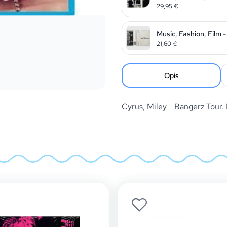
29,95
€
Music, Fashion, Film 
21,60
€
Opis
Cyrus, Miley - Bangerz To