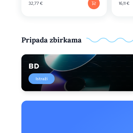
32,77
€
16,11
€
Pripada zbirkama
BD
Istraži