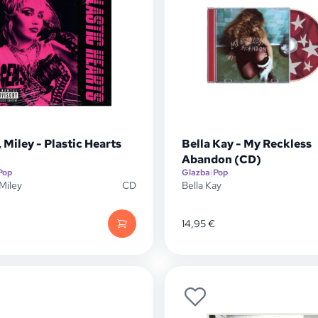
 Miley - Plastic Hearts
Bella Kay - My Reckless
Abandon (CD)
Pop
Glazba
|
Pop
Miley
CD
Bella Kay
14,95
€