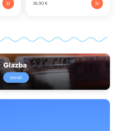
36,90
€
Glazba
Istraži