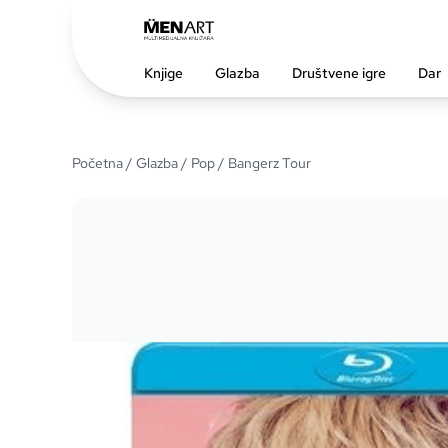
Knjige
Glazba
Društvene igre
Dar
Početna
/
Glazba
/
Pop
/ Bangerz Tour