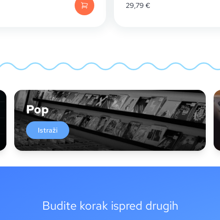
29,79
€
Pop
Istraži
Budite korak ispred drugih