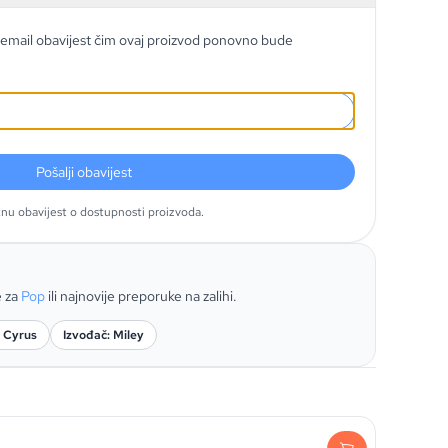
email obavijest čim ovaj proizvod ponovno bude
Pošalji obavijest
tnu obavijest o dostupnosti proizvoda.
e za
Pop
ili najnovije preporuke na zalihi.
: Cyrus
Izvođač: Miley