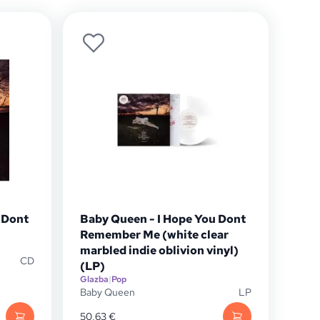
 Dont
Baby Queen - I Hope You Dont
Remember Me (white clear
marbled indie oblivion vinyl)
CD
(LP)
Glazba
|
Pop
Baby Queen
LP
50,63
€