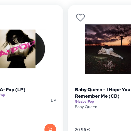
 A-Pop (LP)
Baby Queen - I Hope You
Pop
Remember Me (CD)
LP
Glazba
|
Pop
Baby Queen
€
20,96
€