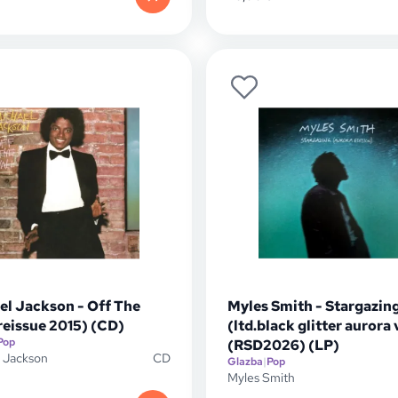
el Jackson - Off The
Myles Smith - Stargazin
reissue 2015) (CD)
(ltd.black glitter aurora 
Pop
(RSD2026) (LP)
 Jackson
CD
Glazba
|
Pop
Myles Smith