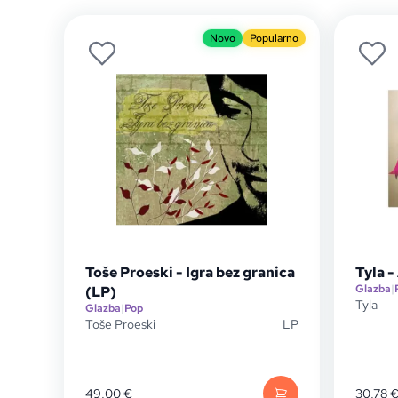
Novo
Popularno
Toše Proeski - Igra bez granica
Tyla -
Glazba
|
(LP)
Tyla
Glazba
|
Pop
Toše Proeski
LP
49,00
€
30,78