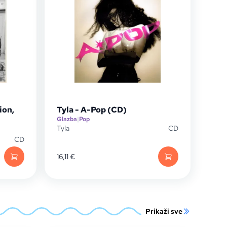
ion,
Tyla - A-Pop (CD)
Glazba
|
Pop
Tyla
CD
CD
16,11
€
Prikaži sve