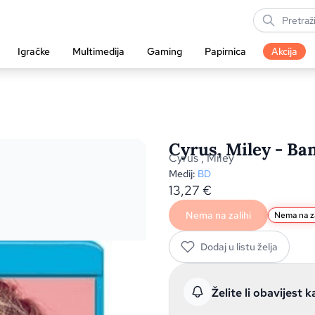
Igračke
Multimedija
Gaming
Papirnica
Akcija
Cyrus, Miley - Ba
Cyrus
,
Miley
Medij:
BD
13,27
€
Nema na zalihi
Nema na za
Dodaj u listu želja
Želite li obavijest k