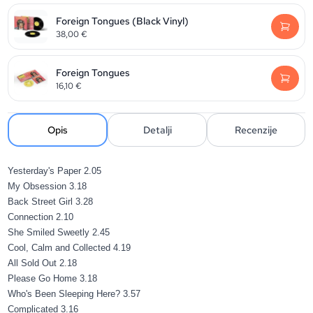
Foreign Tongues (Black Vinyl)
38,00
€
Foreign Tongues
16,10
€
Opis
Detalji
Recenzije
Yesterday's Paper
2.05
My Obsession
3.18
Back Street Girl
3.28
Connection
2.10
She Smiled Sweetly
2.45
Cool, Calm and Collected
4.19
All Sold Out
2.18
Please Go Home
3.18
Who's Been Sleeping Here?
3.57
Complicated
3.16