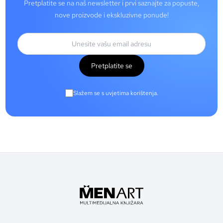
Pretplatite se na naš newsletter i prvi saznajte za popuste,
nove proizvode i ekskluzivne ponude!
Pretplatite se
Slažem se s uvjetima korištenja.