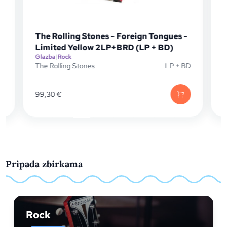
The Rolling Stones - Foreign Tongues -
Limited Yellow 2LP+BRD (LP + BD)
Glazba
|
Rock
G
P
The Rolling Stones
LP + BD
T
99,30
€
Pripada zbirkama
Rock