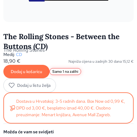
The Rolling Stones - Between the
Buttons (CD)
The Rolling Stones
Medij:
CD
18,90
€
Najniža cijena u zadnjih 30 dana
15,12
€
Dodaj u košaricu
Samo 1 na zalihi
Dodaj u listu želja
Dostava u Hrvatskoj: 3-5 radnih dana. Box Now od 0,99 €,
DPD od 3,00 €, besplatno iznad 40,00 €. Osobno
preuzimanje: Menart knjižara, Avenue Mall Zagreb.
Možda će vam se svidjeti