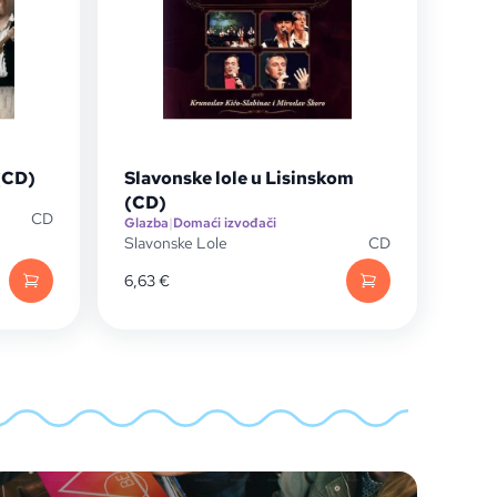
(CD)
Slavonske lole u Lisinskom
(CD)
CD
Glazba
|
Domaći izvođači
Slavonske Lole
CD
6,63
€