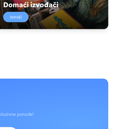
Domaći izvođači
Istraži
skluzivne ponude!