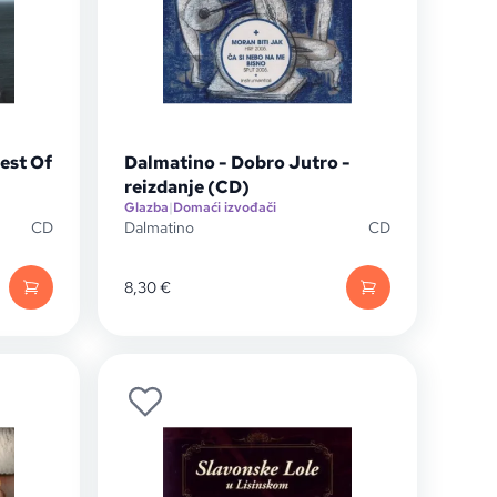
est Of
Dalmatino - Dobro Jutro -
reizdanje (CD)
Glazba
|
Domaći izvođači
CD
Dalmatino
CD
8,30
€