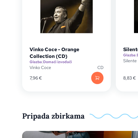
Vinko Coce - Orange
Silent
Glazba
|
Collection (CD)
Silente
Glazba
|
Domaći izvođači
Vinko Coce
CD
7,96
€
8,83
€
Pripada zbirkama