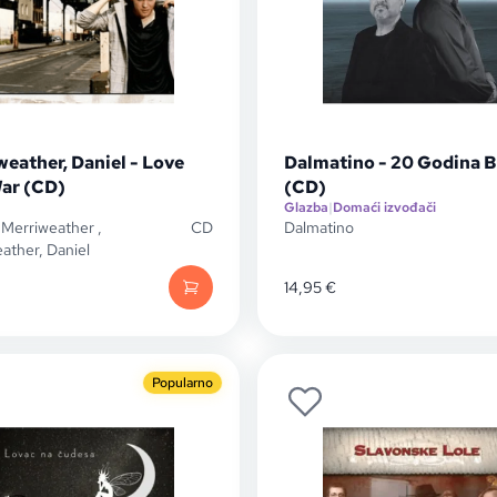
eather, Daniel - Love
Dalmatino - 20 Godina B
ar (CD)
(CD)
Glazba
|
Domaći izvođači
,
Merriweather
,
CD
Dalmatino
ather, Daniel
14,95
€
Popularno