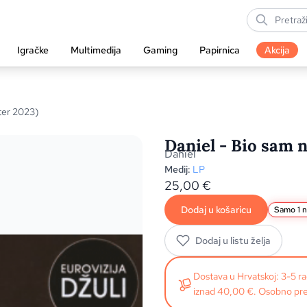
Igračke
Multimedija
Gaming
Papirnica
Akcija
ter 2023)
Daniel - Bio sam 
Daniel
Medij:
LP
25,00
€
Dodaj u košaricu
Samo 1 n
Dodaj u listu želja
Dostava u Hrvatskoj: 3-5 
iznad 40,00 €. Osobno pre