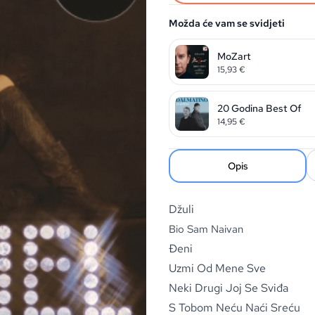
Možda će vam se svidjeti
MoZart
15,93
€
20 Godina Best Of
14,95
€
Opis
Džuli
Bio Sam Naivan
Đeni
Uzmi Od Mene Sve
Neki Drugi Joj Se Sviđa
S Tobom Neću Naći Sreću