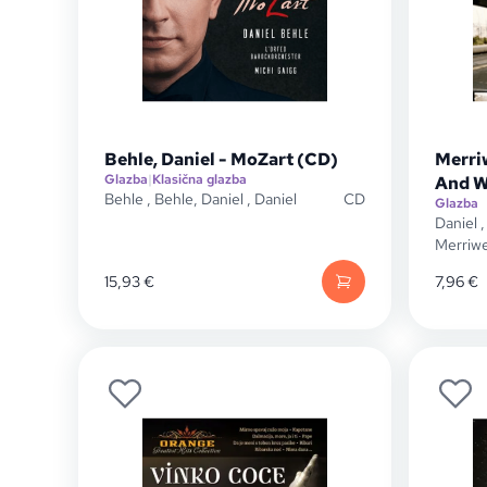
Behle, Daniel - MoZart (CD)
Merriw
Glazba
|
Klasična glazba
And W
Behle
,
Behle, Daniel
,
Daniel
CD
Glazba
Daniel
Merriwe
15,93
€
7,96
€