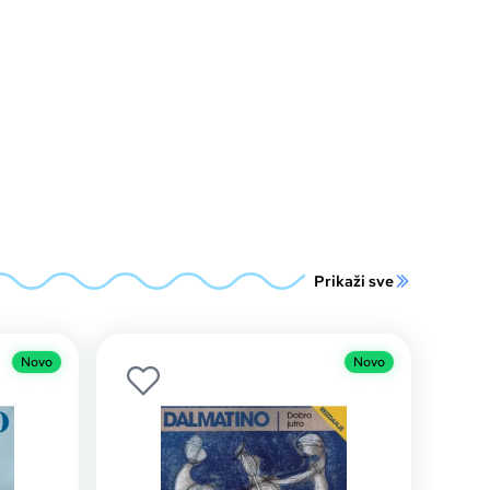
Prikaži sve
Novo
Novo