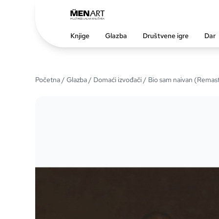
Knjige
Glazba
Društvene igre
Dar
Početna
/
Glazba
/
Domaći izvođači
/ Bio sam naivan (Remas