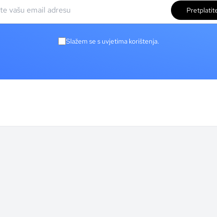
Pretplatit
Slažem se s uvjetima korištenja.