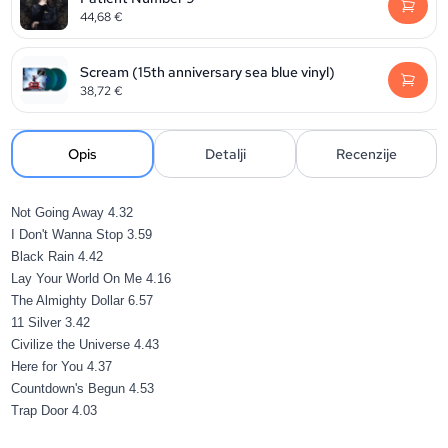
44,68
€
Scream (15th anniversary sea blue vinyl)
38,72
€
Opis
Detalji
Recenzije
Not Going Away
4.32
I Don't Wanna Stop
3.59
Black Rain
4.42
Lay Your World On Me
4.16
The Almighty Dollar
6.57
11 Silver
3.42
Civilize the Universe
4.43
Here for You
4.37
Countdown's Begun
4.53
Trap Door
4.03