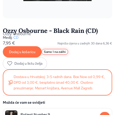
Ozzy Osbourne - Black Rain (CD)
Ozzy Osbourne
Medij:
CD
7,95
€
Najniža cijena u zadnjih 30 dana
6,36
€
Dodaj u košaricu
Samo 1 na zalihi
Dodaj u listu želja
Dostava u Hrvatskoj: 3-5 radnih dana. Box Now od 0,99 €,
DPD od 3,00 €, besplatno iznad 40,00 €. Osobno
preuzimanje: Menart knjižara, Avenue Mall Zagreb.
Možda će vam se svidjeti
Patient Number 9