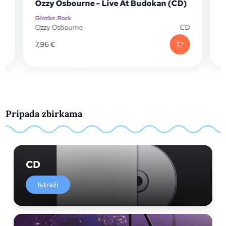
Ozzy Osbourne - Live At Budokan (CD)
Glazba
|
Rock
G
P
Ozzy Osbourne
CD
O
7,96
€
Pripada zbirkama
CD
Istraži